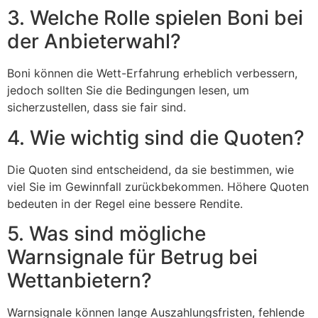
3. Welche Rolle spielen Boni bei
der Anbieterwahl?
Boni können die Wett-Erfahrung erheblich verbessern,
jedoch sollten Sie die Bedingungen lesen, um
sicherzustellen, dass sie fair sind.
4. Wie wichtig sind die Quoten?
Die Quoten sind entscheidend, da sie bestimmen, wie
viel Sie im Gewinnfall zurückbekommen. Höhere Quoten
bedeuten in der Regel eine bessere Rendite.
5. Was sind mögliche
Warnsignale für Betrug bei
Wettanbietern?
Warnsignale können lange Auszahlungsfristen, fehlende