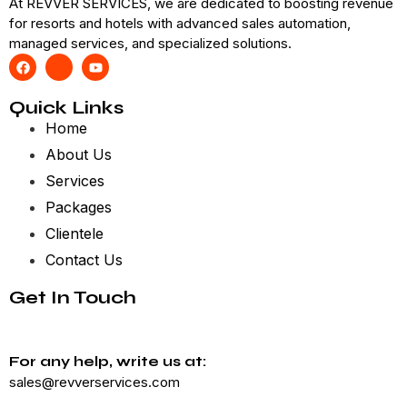
At REVVER SERVICES, we are dedicated to boosting revenue
for resorts and hotels with advanced sales automation,
managed services, and specialized solutions.
Quick Links
Home
About Us
Services
Packages
Clientele
Contact Us
Get In Touch
For any help, write us at:
sales@revverservices.com