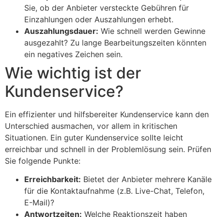
Sie, ob der Anbieter versteckte Gebühren für
Einzahlungen oder Auszahlungen erhebt.
Auszahlungsdauer:
Wie schnell werden Gewinne
ausgezahlt? Zu lange Bearbeitungszeiten könnten
ein negatives Zeichen sein.
Wie wichtig ist der
Kundenservice?
Ein effizienter und hilfsbereiter Kundenservice kann den
Unterschied ausmachen, vor allem in kritischen
Situationen. Ein guter Kundenservice sollte leicht
erreichbar und schnell in der Problemlösung sein. Prüfen
Sie folgende Punkte:
Erreichbarkeit:
Bietet der Anbieter mehrere Kanäle
für die Kontaktaufnahme (z.B. Live-Chat, Telefon,
E-Mail)?
Antwortzeiten:
Welche Reaktionszeit haben