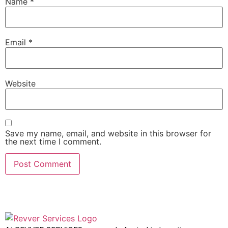
Name
*
Email
*
Website
Save my name, email, and website in this browser for
the next time I comment.