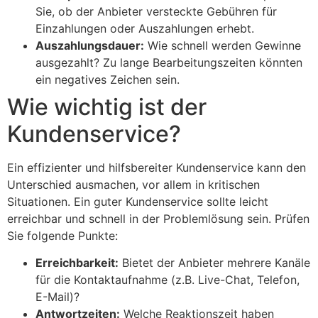
Sie, ob der Anbieter versteckte Gebühren für
Einzahlungen oder Auszahlungen erhebt.
Auszahlungsdauer:
Wie schnell werden Gewinne
ausgezahlt? Zu lange Bearbeitungszeiten könnten
ein negatives Zeichen sein.
Wie wichtig ist der
Kundenservice?
Ein effizienter und hilfsbereiter Kundenservice kann den
Unterschied ausmachen, vor allem in kritischen
Situationen. Ein guter Kundenservice sollte leicht
erreichbar und schnell in der Problemlösung sein. Prüfen
Sie folgende Punkte:
Erreichbarkeit:
Bietet der Anbieter mehrere Kanäle
für die Kontaktaufnahme (z.B. Live-Chat, Telefon,
E-Mail)?
Antwortzeiten:
Welche Reaktionszeit haben