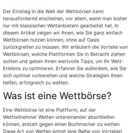
Der Einstieg in die Welt der Wettbörsen kann
herausfordernd erscheinen, vor allem, wenn man bisher
nur mit klassischen Wettanbietern gearbeitet hat. In
diesem Artikel zeigen wir Ihnen, wie Sie ganz einfach
Wettbörsen nutzen können, ohne auf Oasis
zurückgreifen zu müssen. Wir erläutern die Vorteile von
Wettbörsen, welche Plattformen Sie in Betracht ziehen
sollten und geben Ihnen wertvolle Tipps, um Ihr Wett-
Erlebnis zu optimieren. Erfahren Sie außerdem, wie Sie
sich optimal vorbereiten und welche Strategien Ihnen
helfen, erfolgreich zu wetten.
Was ist eine Wettbörse?
Eine Wettbörse ist eine Plattform, auf der
Wettteilnehmer Wetten untereinander abschließen
können, anstatt gegen einen Buchmacher zu wetten.
Diese Art von Wetten bringt eine Reihe von Vorteilen