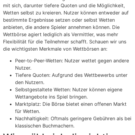
mit sich, darunter tiefere Quoten und die Möglichkeit,
Wetten selbst zu kreieren. Nutzer können entweder auf
bestimmte Ergebnisse setzen oder selbst Wetten
anbieten, die andere Spieler annehmen können. Die
Wettbörse agiert lediglich als Vermittler, was mehr
Flexibilität für die Teilnehmer schafft. Schauen wir uns
die wichtigsten Merkmale von Wettbörsen an:
Peer-to-Peer-Wetten: Nutzer wettet gegen andere
Nutzer.
Tiefere Quoten: Aufgrund des Wettbewerbs unter
den Nutzern.
Selbstgestaltete Wetten: Nutzer können eigene
Wettangebote ins Spiel bringen.
Marktplatz: Die Börse bietet einen offenen Markt
für Wetten.
Nachhaltigkeit: Oftmals geringere Gebühren als bei
klassischen Buchmachern.