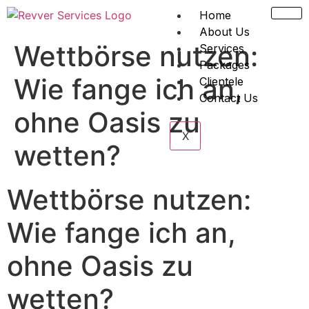
Home
About Us
Wettbörse nutzen:
Services
Packages
Wie fange ich an,
Clientele
Contact Us
ohne Oasis zu
X
wetten?
Wettbörse nutzen:
Wie fange ich an,
ohne Oasis zu
wetten?