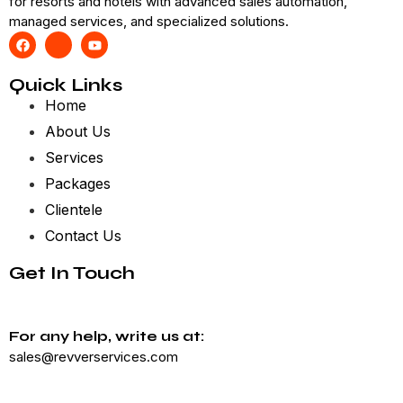
for resorts and hotels with advanced sales automation,
managed services, and specialized solutions.
Quick Links
Home
About Us
Services
Packages
Clientele
Contact Us
Get In Touch
For any help, write us at:
sales@revverservices.com