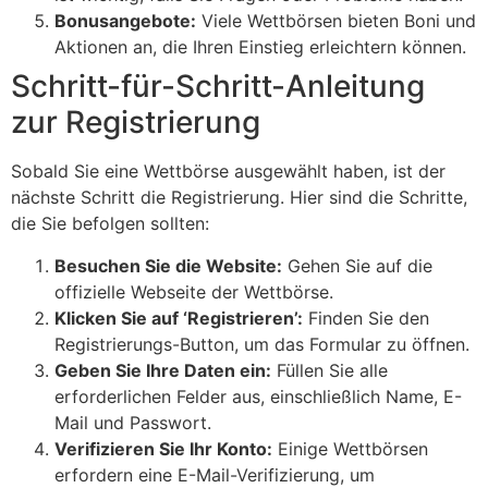
Bonusangebote:
Viele Wettbörsen bieten Boni und
Aktionen an, die Ihren Einstieg erleichtern können.
Schritt-für-Schritt-Anleitung
zur Registrierung
Sobald Sie eine Wettbörse ausgewählt haben, ist der
nächste Schritt die Registrierung. Hier sind die Schritte,
die Sie befolgen sollten:
Besuchen Sie die Website:
Gehen Sie auf die
offizielle Webseite der Wettbörse.
Klicken Sie auf ‘Registrieren’:
Finden Sie den
Registrierungs-Button, um das Formular zu öffnen.
Geben Sie Ihre Daten ein:
Füllen Sie alle
erforderlichen Felder aus, einschließlich Name, E-
Mail und Passwort.
Verifizieren Sie Ihr Konto:
Einige Wettbörsen
erfordern eine E-Mail-Verifizierung, um