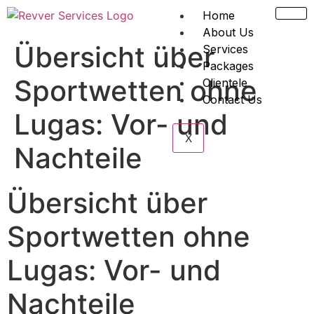
Home
About Us
Übersicht über
Services
Packages
Sportwetten ohne
Clientele
Contact Us
Lugas: Vor- und
X
Nachteile
Übersicht über
Sportwetten ohne
Lugas: Vor- und
Nachteile