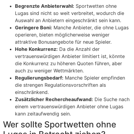
Begrenzte Anbieterwahl:
Sportwetten ohne
Lugas sind nicht so weit verbreitet, wodurch die
Auswahl an Anbietern eingeschränkt sein kann.
Geringere Boni:
Manche Anbieter, die ohne Lugas
operieren, bieten möglicherweise weniger
attraktive Bonusangebote für neue Spieler.
Hohe Konkurrenz:
Da die Anzahl der
vertrauenswürdigen Anbieter limitiert ist, könnte
die Konkurrenz zu höheren Quoten führen, aber
auch zu weniger Wettmärkten.
Regulierungsbedarf:
Manche Spieler empfinden
die strengen Regulationsvorschriften als
einschränkend.
Zusätzlicher Rechercheaufwand:
Die Suche nach
einem vertrauenswürdigen Anbieter ohne Lugas
kann zeitaufwendig sein.
Wer sollte Sportwetten ohne