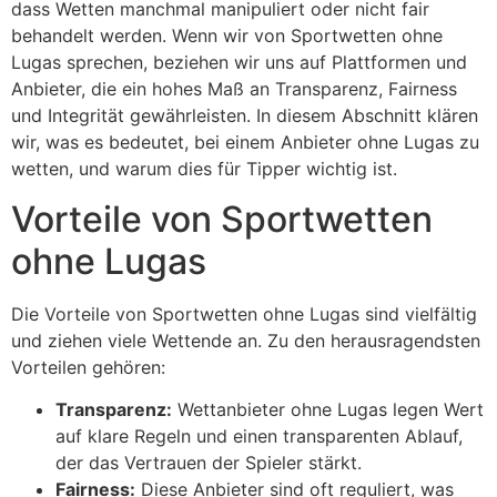
dass Wetten manchmal manipuliert oder nicht fair
behandelt werden. Wenn wir von Sportwetten ohne
Lugas sprechen, beziehen wir uns auf Plattformen und
Anbieter, die ein hohes Maß an Transparenz, Fairness
und Integrität gewährleisten. In diesem Abschnitt klären
wir, was es bedeutet, bei einem Anbieter ohne Lugas zu
wetten, und warum dies für Tipper wichtig ist.
Vorteile von Sportwetten
ohne Lugas
Die Vorteile von Sportwetten ohne Lugas sind vielfältig
und ziehen viele Wettende an. Zu den herausragendsten
Vorteilen gehören:
Transparenz:
Wettanbieter ohne Lugas legen Wert
auf klare Regeln und einen transparenten Ablauf,
der das Vertrauen der Spieler stärkt.
Fairness:
Diese Anbieter sind oft reguliert, was