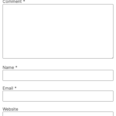
Comment
*
Name
*
Email
*
Website