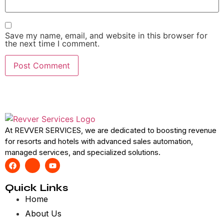
Save my name, email, and website in this browser for
the next time I comment.
At REVVER SERVICES, we are dedicated to boosting revenue
for resorts and hotels with advanced sales automation,
managed services, and specialized solutions.
Quick Links
Home
About Us