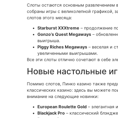
Слоты остаются основным развлечением в
собраны игры с великолепной графикой,
слотов этого месяца:
Starburst XXXtreme
– продолжение по
Gonzo’s Quest Megaways
– обновленн
выигрыша.
Piggy Riches Megaways
– веселая и с
увеличенными выигрышами.
Все эти слоты отлично сочетают в себе эл
Новые настольные и
Помимо слотов, Пинко казино также предс
классических казино: здесь вы можете по
внимание на следующие новинки:
European Roulette Gold
– элегантная 
Blackjack Pro
– классический блэкдже