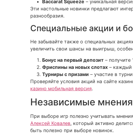
Baccarat Squeeze
– уникальная верси
Эти настольные новинки предлагают инте
разнообразия.
Специальные акции и б
Не забывайте также о специальных акциях
увеличить свои шансы на выигрыш, особен
Бонус на первый депозит
– получите 
Фриспины на новых слотах
– каждый 
Турниры с призами
– участие в турн
Проверяйте условия акций на сайте казин
казино мобильная версия
.
Независимые мнения
При выборе игр полезно учитывать мнени
Алексей Ковалев
, который активно делитс
быть полезно при выборе новинок.