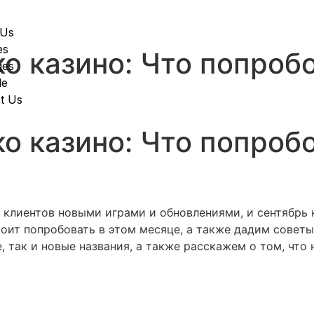
 Us
es
о казино: Что попроб
ges
le
t Us
о казино: Что попроб
клиентов новыми играми и обновлениями, и сентябрь н
оит попробовать в этом месяце, а также дадим советы
, так и новые названия, а также расскажем о том, что