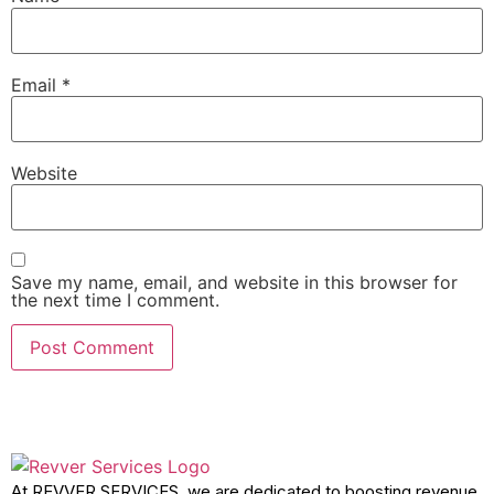
Email
*
Website
Save my name, email, and website in this browser for
the next time I comment.
At REVVER SERVICES, we are dedicated to boosting revenue