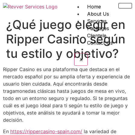
Home
About Us
¿Qué juego elegir en
Services
Packages
Ripper Casino según
Clientele
Contact Us
tu estilo y objetivo?
X
Ripper Casino es una plataforma que destaca en el
mercado español por su amplia oferta y experiencia de
usuario bien cuidada. Aquí encontrarás desde
tragamonedas clásicas hasta juegos de mesa en vivo,
todo en un entorno seguro y regulado. Si te preguntas
cuál es el juego ideal para ti según tu estilo de juego y
objetivos, este análisis te ayudará a tomar la mejor
decisión.
En
https://rippercasino-spain.com/
la variedad de