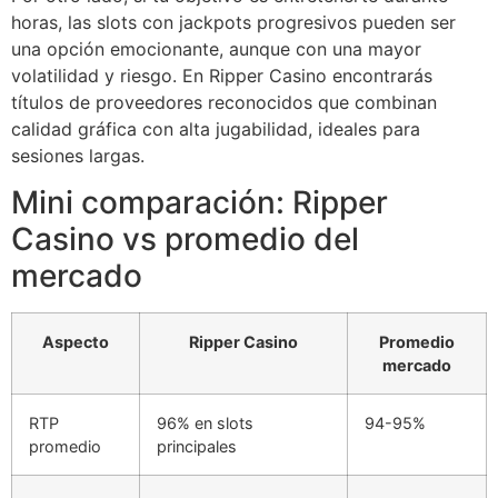
horas, las slots con jackpots progresivos pueden ser
una opción emocionante, aunque con una mayor
volatilidad y riesgo. En Ripper Casino encontrarás
títulos de proveedores reconocidos que combinan
calidad gráfica con alta jugabilidad, ideales para
sesiones largas.
Mini comparación: Ripper
Casino vs promedio del
mercado
Aspecto
Ripper Casino
Promedio
mercado
RTP
96% en slots
94-95%
promedio
principales