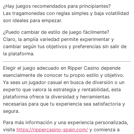
¿Hay juegos recomendados para principiantes?
Las tragamonedas con reglas simples y baja volatilidad
son ideales para empezar.
¿Puedo cambiar de estilo de juego fácilmente?
Claro, la amplia variedad permite experimentar y
cambiar según tus objetivos y preferencias sin salir de
la plataforma.
Elegir el juego adecuado en Ripper Casino depende
esencialmente de conocer tu propio estilo y objetivo.
Ya seas un jugador casual en busca de diversión o un
experto que valora la estrategia y rentabilidad, esta
plataforma ofrece la diversidad y herramientas
necesarias para que tu experiencia sea satisfactoria y
segura.
Para más información y una experiencia personalizada,
visita
https://rippercasino-spain.com/
y comienza a