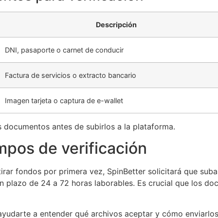
Descripción
DNI, pasaporte o carnet de conducir
Factura de servicios o extracto bancario
Imagen tarjeta o captura de e-wallet
s documentos antes de subirlos a la plataforma.
mpos de verificación
tirar fondos por primera vez, SpinBetter solicitará que sub
un plazo de 24 a 72 horas laborables. Es crucial que los do
 ayudarte a entender qué archivos aceptar y cómo enviarlo