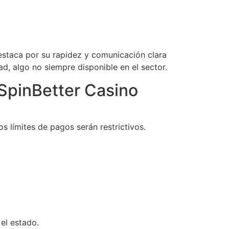
estaca por su rapidez y comunicación clara
d, algo no siempre disponible en el sector.
 SpinBetter Casino
os límites de pagos serán restrictivos.
el estado.