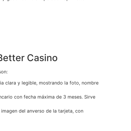
Better Casino
son:
a clara y legible, mostrando la foto, nombre
bancario con fecha máxima de 3 meses. Sirve
 imagen del anverso de la tarjeta, con