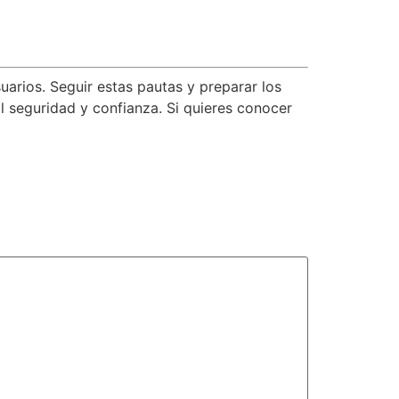
uarios. Seguir estas pautas y preparar los
l seguridad y confianza. Si quieres conocer