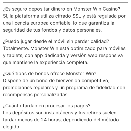
¿Es seguro depositar dinero en Monster Win Casino?
Sí, la plataforma utiliza cifrado SSL y está regulada por
una licencia europea confiable, lo que garantiza la
seguridad de tus fondos y datos personales.
¿Puedo jugar desde el móvil sin perder calidad?
Totalmente. Monster Win está optimizado para móviles
y tablets, con app dedicada y versión web responsiva
que mantiene la experiencia completa.
¿Qué tipos de bonos ofrece Monster Win?
Dispone de un bono de bienvenida competitivo,
promociones regulares y un programa de fidelidad con
recompensas personalizadas.
¿Cuánto tardan en procesar los pagos?
Los depósitos son instantáneos y los retiros suelen
tardar menos de 24 horas, dependiendo del método
elegido.