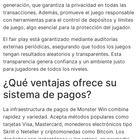
generación, que garantiza la privacidad en todas las
transacciones. Además, promueve el juego responsable
con herramientas para el control de depósitos y límites
de juego, algo esencial para la protección del jugador.
El fair play está garantizado mediante auditorías
externas periódicas, asegurando que todos los juegos
tengan resultados aleatorios y transparentes. Esta
transparencia genera confianza y un ambiente justo
para jugadores de todos los niveles.
¿Qué ventajas ofrece su
sistema de pagos?
La infraestructura de pagos de Monster Win combina
rapidez y variedad. Acepta métodos populares como
tarjetas Visa, Mastercard, monederos electrónicos tipo
Skrill o Neteller y criptomonedas como Bitcoin. Los