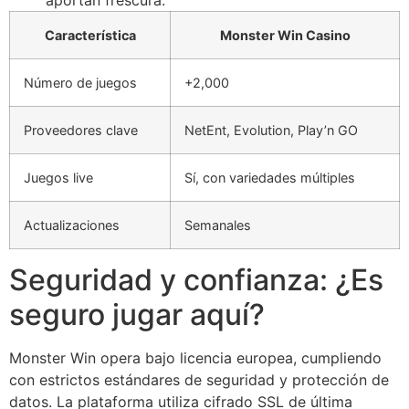
Característica
Monster Win Casino
Número de juegos
+2,000
Proveedores clave
NetEnt, Evolution, Play’n GO
Juegos live
Sí, con variedades múltiples
Actualizaciones
Semanales
Seguridad y confianza: ¿Es
seguro jugar aquí?
Monster Win opera bajo licencia europea, cumpliendo
con estrictos estándares de seguridad y protección de
datos. La plataforma utiliza cifrado SSL de última