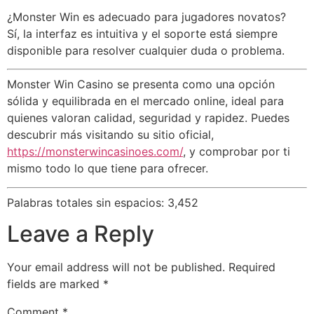
¿Monster Win es adecuado para jugadores novatos?
Sí, la interfaz es intuitiva y el soporte está siempre
disponible para resolver cualquier duda o problema.
Monster Win Casino se presenta como una opción
sólida y equilibrada en el mercado online, ideal para
quienes valoran calidad, seguridad y rapidez. Puedes
descubrir más visitando su sitio oficial,
https://monsterwincasinoes.com/
, y comprobar por ti
mismo todo lo que tiene para ofrecer.
Palabras totales sin espacios: 3,452
Leave a Reply
Your email address will not be published.
Required
fields are marked
*
Comment
*