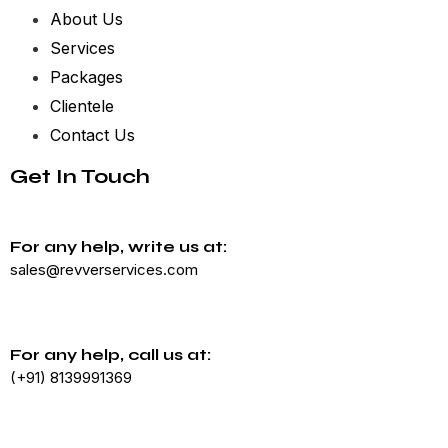
About Us
Services
Packages
Clientele
Contact Us
Get In Touch
For any help, write us at:
sales@revverservices.com
For any help, call us at:
(+91) 8139991369