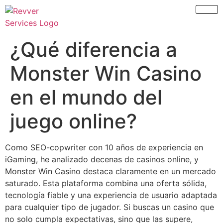
¿Qué diferencia a
Monster Win Casino
en el mundo del
juego online?
Como SEO-copwriter con 10 años de experiencia en
iGaming, he analizado decenas de casinos online, y
Monster Win Casino destaca claramente en un mercado
saturado. Esta plataforma combina una oferta sólida,
tecnología fiable y una experiencia de usuario adaptada
para cualquier tipo de jugador. Si buscas un casino que
no solo cumpla expectativas, sino que las supere,