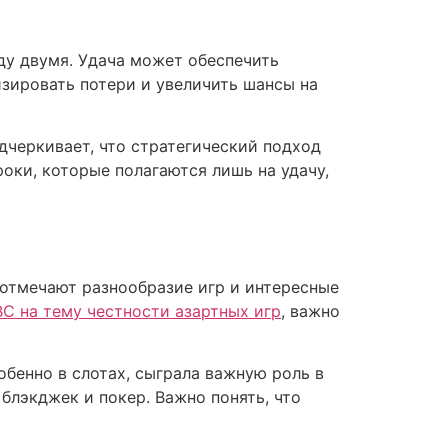
жду двумя. Удача может обеспечить
зировать потери и увеличить шансы на
одчеркивает, что стратегический подход
оки, которые полагаются лишь на удачу,
 отмечают разнообразие игр и интересные
BC на тему честности азартных игр
, важно
обенно в слотах, сыграла важную роль в
 блэкджек и покер. Важно понять, что