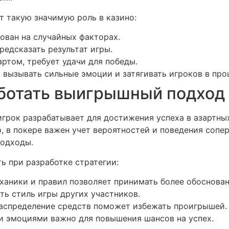
т такую значимую роль в казино:
ован на случайных факторах.
редсказать результат игры.
артом, требует удачи для победы.
вызывать сильные эмоции и затягивать игроков в про
аботать выигрышный подход
грок разрабатывает для достижения успеха в азартных 
, в покере важен учет вероятностей и поведения сопер
подходы.
ь при разработке стратегии:
ханики и правил позволяет принимать более обоснова
ть стиль игры других участников.
аспределение средств поможет избежать проигрышей.
и эмоциями важно для повышения шансов на успех.