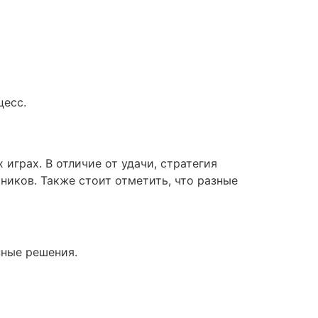
цесс.
играх. В отличие от удачи, стратегия
ников. Также стоит отметить, что разные
нные решения.