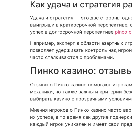
Как удача и стратегия р
Удача и стратегия — это две стороны одн
выигрыши в краткосрочной перспективе, 
успех в долгосрочной перспективе
pinco c
Например, эксперт в области азартных иг
позволяет удерживать контроль над игрой
часто сталкиваются с проблемами.
Пинко казино: отзыв
Отзывы о Пинко казино помогают игрокам 
механики, но также важны и критерии без
выбирать казино с прозрачными условиям
Мнения игроков о Пинко казино часто вар
их успехе, в то время как другие подчерк
каждый игрок уникален и имеет свои пред