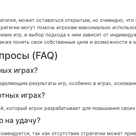
ратегия, может оставаться открытым, но очевидно, что
стратегии могут помочь игрокам максимально использ
разие игр, и выбор подхода к ним зависит от индивиду
акже понять свои собственные цели и возможности в м
просы (FAQ)
тных играх?
деляющим результаты игр, особенно в играх, основанны
артных играх?
ий, который игрок разрабатывает для повышения своих
о на удачу?
комендуется, так как отсутствие стратегии может прив