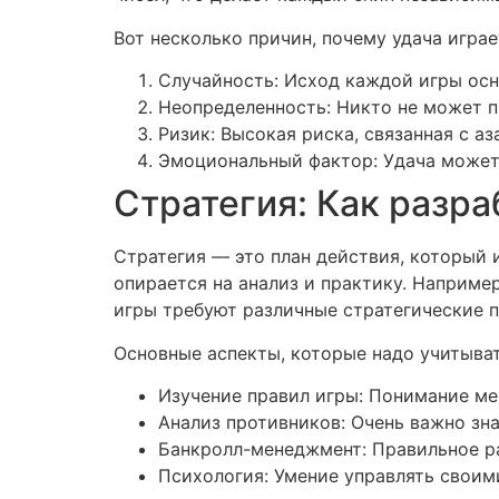
Вот несколько причин, почему удача играе
Случайность: Исход каждой игры осн
Неопределенность: Никто не может п
Ризик: Высокая риска, связанная с аз
Эмоциональный фактор: Удача может 
Стратегия: Как разр
Стратегия — это план действия, который и
опирается на анализ и практику. Например
игры требуют различные стратегические 
Основные аспекты, которые надо учитыват
Изучение правил игры: Понимание ме
Анализ противников: Очень важно зна
Банкролл-менеджмент: Правильное р
Психология: Умение управлять своим