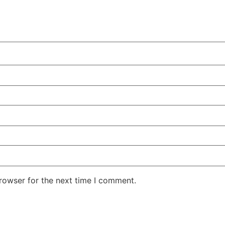
rowser for the next time I comment.