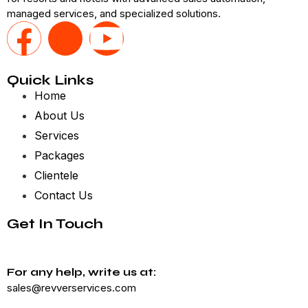
managed services, and specialized solutions.
Quick Links
Home
About Us
Services
Packages
Clientele
Contact Us
Get In Touch
For any help, write us at:
sales@revverservices.com