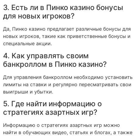
3. Есть ли в Пинко казино бонусы
для новых игроков?
Да, Пинко казино предлагает различные бонусы для
новых игроков, такие как приветственные бонусы и
специальные акции.
4. Как управлять своим
банкроллом в Пинко казино?
Для управления банкроллом необходимо установить
лимиты на ставки и регулярно пересматривать свои
выигрыши и убытки.
5. Где найти информацию о
стратегиях азартных игр?
Информацию о стратегиях азартных игр можно
найти в обучающих видео, статьях и блогах, а также