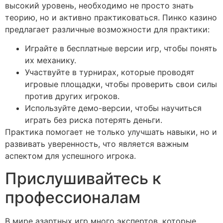
высокий уровень, необходимо не просто знать
теорию, но и активно практиковаться. Пинко казино
предлагает различные возможности для практики:
Играйте в бесплатные версии игр, чтобы понять
их механику.
Участвуйте в турнирах, которые проводят
игровые площадки, чтобы проверить свои силы
против других игроков.
Используйте демо-версии, чтобы научиться
играть без риска потерять деньги.
Практика помогает не только улучшать навыки, но и
развивать уверенность, что является важным
аспектом для успешного игрока.
Прислушивайтесь к
профессионалам
В мире азартных игр много экспертов, которые