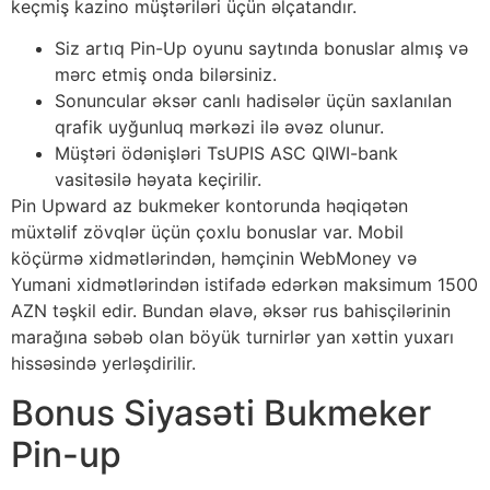
keçmiş kazino müştəriləri üçün əlçatandır.
Siz artıq Pin-Up oyunu saytında bonuslar almış və
mərc etmiş onda bilərsiniz.
Sonuncular əksər canlı hadisələr üçün saxlanılan
qrafik uyğunluq mərkəzi ilə əvəz olunur.
Müştəri ödənişləri TsUPIS ASC QIWI-bank
vasitəsilə həyata keçirilir.
Pin Upward az bukmeker kontorunda həqiqətən
müxtəlif zövqlər üçün çoxlu bonuslar var. Mobil
köçürmə xidmətlərindən, həmçinin WebMoney və
Yumani xidmətlərindən istifadə edərkən maksimum 1500
AZN təşkil edir. Bundan əlavə, əksər rus bahisçilərinin
marağına səbəb olan böyük turnirlər yan xəttin yuxarı
hissəsində yerləşdirilir.
Bonus Siyasəti Bukmeker
Pin-up