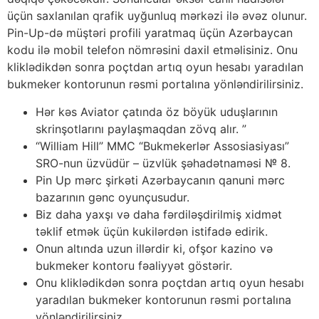
üçün saxlanılan qrafik uyğunluq mərkəzi ilə əvəz olunur.
Pin-Up-də müştəri profili yaratmaq üçün Azərbaycan
kodu ilə mobil telefon nömrəsini daxil etməlisiniz. Onu
kliklədikdən sonra poçtdan artıq oyun hesabı yaradılan
bukmeker kontorunun rəsmi portalına yönləndirilirsiniz.
Hər kəs Aviator çatında öz böyük uduşlarının
skrinşotlarını paylaşmaqdan zövq alır. ”
“William Hill” MMC “Bukmekerlər Assosiasiyası”
SRO-nun üzvüdür – üzvlük şəhadətnaməsi № 8.
Pin Up mərc şirkəti Azərbaycanın qanuni mərc
bazarının gənc oyunçusudur.
Biz daha yaxşı və daha fərdiləşdirilmiş xidmət
təklif etmək üçün kukilərdən istifadə edirik.
Onun altında uzun illərdir ki, ofşor kazino və
bukmeker kontoru fəaliyyət göstərir.
Onu kliklədikdən sonra poçtdan artıq oyun hesabı
yaradılan bukmeker kontorunun rəsmi portalına
yönləndirilirsiniz.