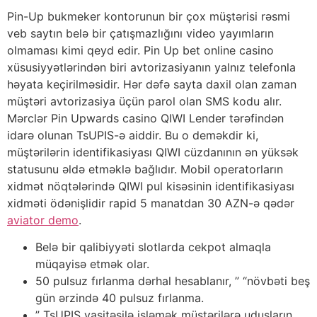
Pin-Up bukmeker kontorunun bir çox müştərisi rəsmi
veb saytın belə bir çatışmazlığını video yayımların
olmaması kimi qeyd edir. Pin Up bet online casino
xüsusiyyətlərindən biri avtorizasiyanın yalnız telefonla
həyata keçirilməsidir. Hər dəfə sayta daxil olan zaman
müştəri avtorizasiya üçün parol olan SMS kodu alır.
Mərclər Pin Upwards casino QIWI Lender tərəfindən
idarə olunan TsUPIS-ə aiddir. Bu o deməkdir ki,
müştərilərin identifikasiyası QIWI cüzdanının ən yüksək
statusunu əldə etməklə bağlıdır. Mobil operatorların
xidmət nöqtələrində QIWI pul kisəsinin identifikasiyası
xidməti ödənişlidir rapid 5 manatdan 30 AZN-ə qədər
aviator demo
.
Belə bir qalibiyyəti slotlarda cekpot almaqla
müqayisə etmək olar.
50 pulsuz fırlanma dərhal hesablanır, ” “növbəti beş
gün ərzində 40 pulsuz fırlanma.
” TsUPIS vasitəsilə işləmək müştərilərə uduşların