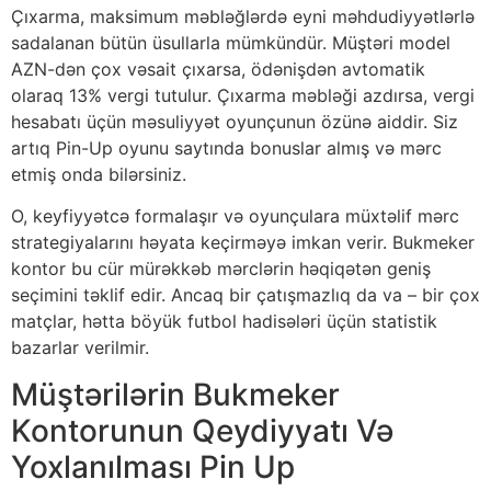
Çıxarma, maksimum məbləğlərdə eyni məhdudiyyətlərlə
sadalanan bütün üsullarla mümkündür. Müştəri model
AZN-dən çox vəsait çıxarsa, ödənişdən avtomatik
olaraq 13% vergi tutulur. Çıxarma məbləği azdırsa, vergi
hesabatı üçün məsuliyyət oyunçunun özünə aiddir. Siz
artıq Pin-Up oyunu saytında bonuslar almış və mərc
etmiş onda bilərsiniz.
O, keyfiyyətcə formalaşır və oyunçulara müxtəlif mərc
strategiyalarını həyata keçirməyə imkan verir. Bukmeker
kontor bu cür mürəkkəb mərclərin həqiqətən geniş
seçimini təklif edir. Ancaq bir çatışmazlıq da va – bir çox
matçlar, hətta böyük futbol hadisələri üçün statistik
bazarlar verilmir.
Müştərilərin Bukmeker
Kontorunun Qeydiyyatı Və
Yoxlanılması Pin Up