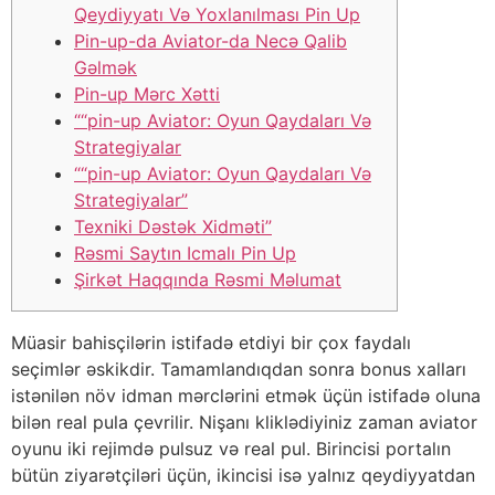
Qeydiyyatı Və Yoxlanılması Pin Up
Pin-up-da Aviator-da Necə Qalib
Gəlmək
Pin-up Mərc Xətti
““pin-up Aviator: Oyun Qaydaları Və
Strategiyalar
““pin-up Aviator: Oyun Qaydaları Və
Strategiyalar”
Texniki Dəstək Xidməti”
Rəsmi Saytın Icmalı Pin Up
Şirkət Haqqında Rəsmi Məlumat
Müasir bahisçilərin istifadə etdiyi bir çox faydalı
seçimlər əskikdir. Tamamlandıqdan sonra bonus xalları
istənilən növ idman mərclərini etmək üçün istifadə oluna
bilən real pula çevrilir. Nişanı kliklədiyiniz zaman aviator
oyunu iki rejimdə pulsuz və real pul. Birincisi portalın
bütün ziyarətçiləri üçün, ikincisi isə yalnız qeydiyyatdan