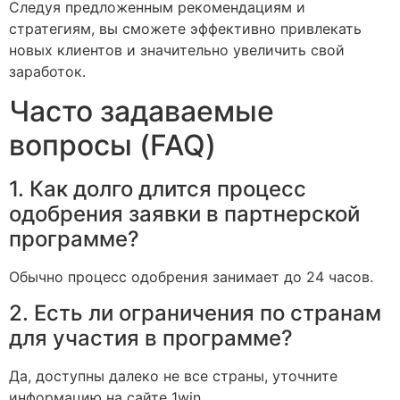
Следуя предложенным рекомендациям и
стратегиям, вы сможете эффективно привлекать
новых клиентов и значительно увеличить свой
заработок.
Часто задаваемые
вопросы (FAQ)
1. Как долго длится процесс
одобрения заявки в партнерской
программе?
Обычно процесс одобрения занимает до 24 часов.
2. Есть ли ограничения по странам
для участия в программе?
Да, доступны далеко не все страны, уточните
информацию на сайте 1win.