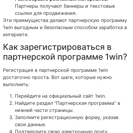
Партнеры получают баннеры и текстовые
ссылки для продвижения.
Эти преимущества делают партнерскую программу
1win выгодным и безопасным способом заработка в
интернете.
Как зарегистрироваться в
партнерской программе 1win?
Регистрация в партнерской программе 1win
достаточно проста. Вот шаги, которые нужно
выполнить:
Перейдите на официальный сайт 1win.
Найдите раздел “Партнерская программа” в
нижней части страницы.
Заполните регистрационную форму, указав
свои данные.
Подтвердите свою электронную почту.