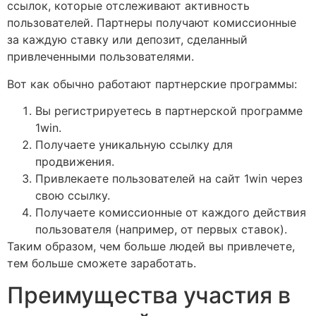
ссылок, которые отслеживают активность
пользователей. Партнеры получают комиссионные
за каждую ставку или депозит, сделанный
привлеченными пользователями.
Вот как обычно работают партнерские программы:
Вы регистрируетесь в партнерской программе
1win.
Получаете уникальную ссылку для
продвижения.
Привлекаете пользователей на сайт 1win через
свою ссылку.
Получаете комиссионные от каждого действия
пользователя (например, от первых ставок).
Таким образом, чем больше людей вы привлечете,
тем больше сможете заработать.
Преимущества участия в