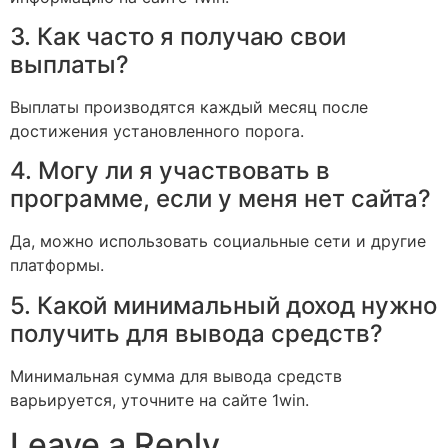
3. Как часто я получаю свои
выплаты?
Выплаты производятся каждый месяц после
достижения установленного порога.
4. Могу ли я участвовать в
программе, если у меня нет сайта?
Да, можно использовать социальные сети и другие
платформы.
5. Какой минимальный доход нужно
получить для вывода средств?
Минимальная сумма для вывода средств
варьируется, уточните на сайте 1win.
Leave a Reply