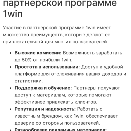
партнерской программе
1win
Участие в партнерской программе 1win имеет
множество преимуществ, которые делают ее
привлекательной для многих пользователей.
Высокие комиссии:
Возможность заработать
до 50% от прибыли 1win.
Простота в использовании:
Доступ к удобной
платформе для отслеживания ваших доходов и
статистики.
Поддержка и обучение:
Партнеры получают
доступ к материалам, которые помогают
эффективнее привлекать клиентов.
Репутация и надежность:
Работать с
известным брендом, как 1win, обеспечивает
доверие со стороны пользователей.
Разнообразие рекламных материалов: