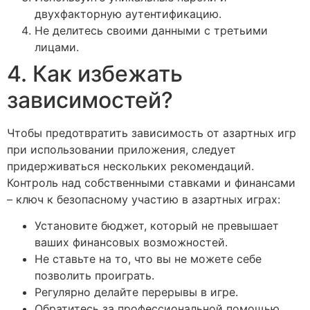
двухфакторную аутентификацию.
Не делитесь своими данными с третьими
лицами.
4. Как избежать
зависимостей?
Чтобы предотвратить зависимость от азартных игр
при использовании приложения, следует
придерживаться нескольких рекомендаций.
Контроль над собственными ставками и финансами
– ключ к безопасному участию в азартных играх:
Установите бюджет, который не превышает
ваших финансовых возможностей.
Не ставьте на то, что вы не можете себе
позволить проиграть.
Регулярно делайте перерывы в игре.
Обратитесь за профессиональной помощью,