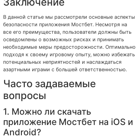
Заключение
В данной статье мы рассмотрели основные аспекты
безопасности приложения Мостбет. Несмотря на
все его преимущества, пользователи должны быть
осведомлены о возможных рисках и принимать
необходимые меры предосторожности. Оптимально
подходя к своему игровому опыту, можно избежать
потенциальных неприятностей и наслаждаться
азартными играми с большей ответственностью.
Часто задаваемые
вопросы
1. Можно ли скачать
приложение Мостбет на iOS и
Android?