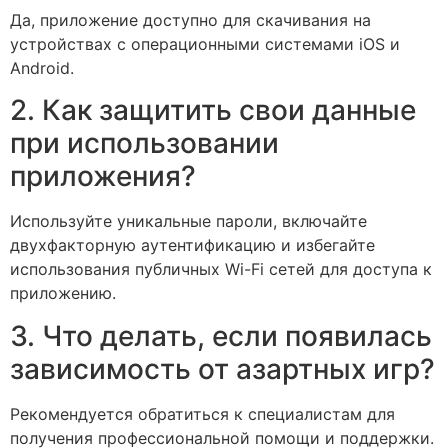
Да, приложение доступно для скачивания на
устройствах с операционными системами iOS и
Android.
2. Как защитить свои данные
при использовании
приложения?
Используйте уникальные пароли, включайте
двухфакторную аутентификацию и избегайте
использования публичных Wi-Fi сетей для доступа к
приложению.
3. Что делать, если появилась
зависимость от азартных игр?
Рекомендуется обратиться к специалистам для
получения профессиональной помощи и поддержки.