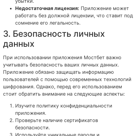
убытки.
Недостаточная лицензия:
Приложение может
работать без должной лицензии, что ставит под
сомнение его легальность.
3. Безопасность личных
данных
При использовании приложения Мостбет важно
учитывать безопасность ваших личных данных.
Приложение обязано защищать информацию
пользователей с помощью современных технологий
шифрования. Однако, перед его использованием
стоит обратить внимание на следующие аспекты:
Изучите политику конфиденциальности
приложения.
Проверьте наличие сертификатов
безопасности.
Используйте уникальные пароли и