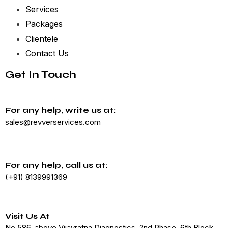
Services
Packages
Clientele
Contact Us
Get In Touch
For any help, write us at:
sales@revverservices.com
For any help, call us at:
(+91) 8139991369
Visit Us At
No 586, above Vijayratna Diagnostics, 2nd Phase, 6th Block,