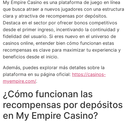
My Empire Casino es una plataforma de juego en línea
que busca atraer a nuevos jugadores con una estructura
clara y atractiva de recompensas por depósitos.
Destaca en el sector por ofrecer bonos competitivos
desde el primer ingreso, incentivando la continuidad y
fidelidad del usuario. Si eres nuevo en el universo de
casinos online, entender bien cómo funcionan estas
recompensas es clave para maximizar tu experiencia y
beneficios desde el inicio.
Además, puedes explorar más detalles sobre la
plataforma en su página oficial:
https://casinos-
myempire.com/
.
¿Cómo funcionan las
recompensas por depósitos
en My Empire Casino?