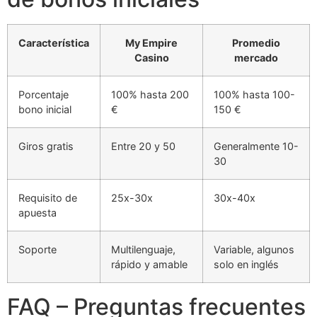
Característica
My Empire
Promedio
Casino
mercado
Porcentaje
100% hasta 200
100% hasta 100-
bono inicial
€
150 €
Giros gratis
Entre 20 y 50
Generalmente 10-
30
Requisito de
25x-30x
30x-40x
apuesta
Soporte
Multilenguaje,
Variable, algunos
rápido y amable
solo en inglés
FAQ – Preguntas frecuentes