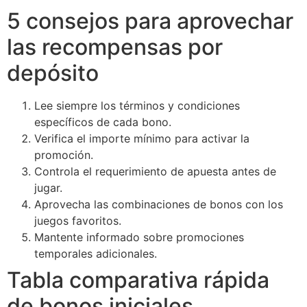
5 consejos para aprovechar
las recompensas por
depósito
Lee siempre los términos y condiciones
específicos de cada bono.
Verifica el importe mínimo para activar la
promoción.
Controla el requerimiento de apuesta antes de
jugar.
Aprovecha las combinaciones de bonos con los
juegos favoritos.
Mantente informado sobre promociones
temporales adicionales.
Tabla comparativa rápida
de bonos iniciales