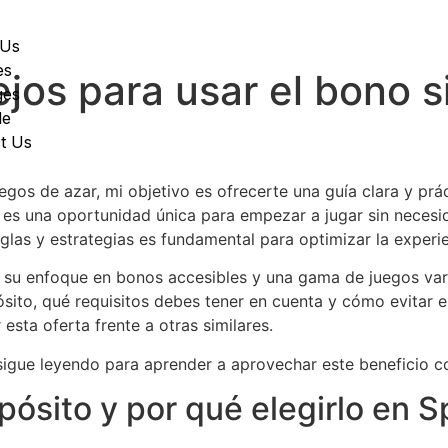
 Us
es
jos para usar el bono s
ges
le
t Us
egos de azar, mi objetivo es ofrecerte una guía clara y pr
 es una oportunidad única para empezar a jugar sin necesid
glas y estrategias es fundamental para optimizar la experie
 su enfoque en bonos accesibles y una gama de juegos vari
ósito, qué requisitos debes tener en cuenta y cómo evitar
esta oferta frente a otras similares.
igue leyendo para aprender a aprovechar este beneficio co
pósito y por qué elegirlo en S