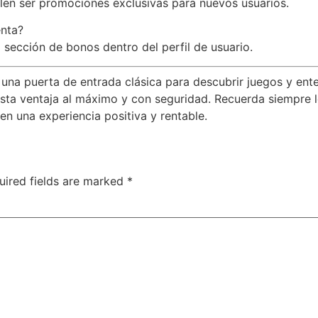
len ser promociones exclusivas para nuevos usuarios.
enta?
a sección de bonos dentro del perfil de usuario.
una puerta de entrada clásica para descubrir juegos y ente
ta ventaja al máximo y con seguridad. Recuerda siempre le
n una experiencia positiva y rentable.
uired fields are marked
*