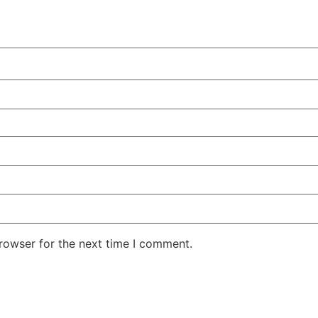
rowser for the next time I comment.