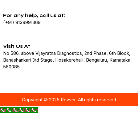
For any help, call us at:
(+91) 8139991369
Visit Us At
No 586, above Vijayratna Diagnostics, 2nd Phase, 6th Block,
Banashankari 3rd Stage, Hosakerehalli, Bengaluru, Karnataka
560085
Copyright © 2025 Revver. All rights reserved
Call Now Button