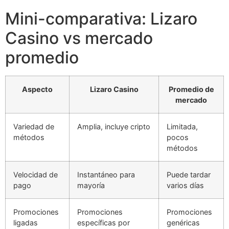
Mini-comparativa: Lizaro
Casino vs mercado
promedio
Aspecto
Lizaro Casino
Promedio de
mercado
Variedad de
Amplia, incluye cripto
Limitada,
métodos
pocos
métodos
Velocidad de
Instantáneo para
Puede tardar
pago
mayoría
varios días
Promociones
Promociones
Promociones
ligadas
específicas por
genéricas