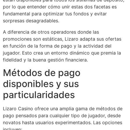
por lo que entender cómo unir estas dos facetas es
fundamental para optimizar tus fondos y evitar
sorpresas desagradables.
A diferencia de otros operadores donde las
promociones son estáticas, Lizaro adapta sus ofertas
en función de la forma de pago y la actividad del
jugador. Esto crea un entorno dinámico que premia la
fidelidad y la buena gestión financiera.
Métodos de pago
disponibles y sus
particularidades
Lizaro Casino ofrece una amplia gama de métodos de
pago pensados para cualquier tipo de jugador, desde
novatos hasta usuarios experimentados. Las opciones
incluyen: