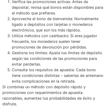
Verifica las promociones activas: Antes de
depositar, revisa qué bonos están disponibles para
el método que prefieres.
Aprovecha el bono de bienvenida: Normalmente
ligado a depósitos con tarjetas o monederos
electrónicos, que son los más rápidos.
Utiliza métodos con cashbacks: Si eres jugador
frecuente, los monederos suelen tener
promociones de devolución por pérdidas.
Gestiona los límites: Ajusta tus límites de depósito
según las condiciones de las promociones para
evitar perderlas.
Consulta los requisitos de apuesta: Cada bono
tiene condiciones distintas – saberlas de antemano
evita complicaciones en la retirada.
Si combinas un método con depósito rápido y
promociones con requerimientos de apuesta
razonables, aumentas tus probabilidades de éxito y
disfrute.