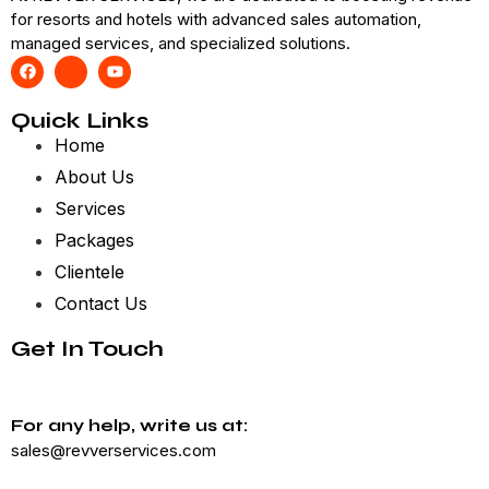
for resorts and hotels with advanced sales automation,
managed services, and specialized solutions.
Quick Links
Home
About Us
Services
Packages
Clientele
Contact Us
Get In Touch
For any help, write us at:
sales@revverservices.com