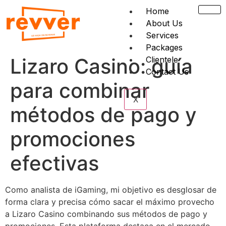
Home
About Us
Services
Packages
Lizaro Casino: guía
Clientele
Contact Us
para combinar
X
métodos de pago y
promociones
efectivas
Como analista de iGaming, mi objetivo es desglosar de
forma clara y precisa cómo sacar el máximo provecho
a Lizaro Casino combinando sus métodos de pago y