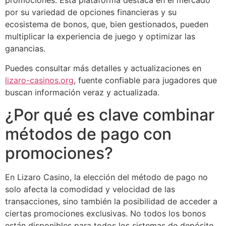
promociones. Esta plataforma destaca en el mercado
por su variedad de opciones financieras y su
ecosistema de bonos, que, bien gestionados, pueden
multiplicar la experiencia de juego y optimizar las
ganancias.
Puedes consultar más detalles y actualizaciones en
lizaro-casinos.org
, fuente confiable para jugadores que
buscan información veraz y actualizada.
¿Por qué es clave combinar
métodos de pago con
promociones?
En Lizaro Casino, la elección del método de pago no
solo afecta la comodidad y velocidad de las
transacciones, sino también la posibilidad de acceder a
ciertas promociones exclusivas. No todos los bonos
están disponibles para todos los sistemas de depósito,