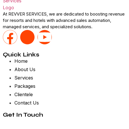
At REVVER SERVICES, we are dedicated to boosting revenue
for resorts and hotels with advanced sales automation,
managed services, and specialized solutions.
Quick Links
Home
About Us
Services
Packages
Clientele
Contact Us
Get In Touch