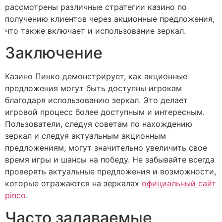
рассмотрены различные стратегии казино по
получению клиентов через акционные предложения,
что также включает и использование зеркал.
Заключение
Казино Пинко демонстрирует, как акционные
предложения могут быть доступны игрокам
благодаря использованию зеркал. Это делает
игровой процесс более доступным и интересным.
Пользователи, следуя советам по нахождению
зеркал и следуя актуальным акционным
предложениям, могут значительно увеличить свое
время игры и шансы на победу. Не забывайте всегда
проверять актуальные предложения и возможности,
которые отражаются на зеркалах
официальный сайт
pinco
.
Часто задаваемые