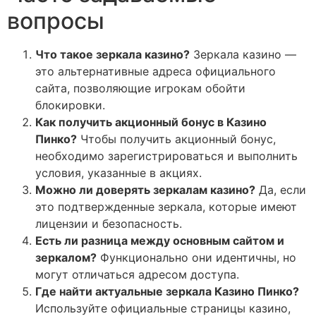
вопросы
Что такое зеркала казино?
Зеркала казино —
это альтернативные адреса официального
сайта, позволяющие игрокам обойти
блокировки.
Как получить акционный бонус в Казино
Пинко?
Чтобы получить акционный бонус,
необходимо зарегистрироваться и выполнить
условия, указанные в акциях.
Можно ли доверять зеркалам казино?
Да, если
это подтвержденные зеркала, которые имеют
лицензии и безопасность.
Есть ли разница между основным сайтом и
зеркалом?
Функционально они идентичны, но
могут отличаться адресом доступа.
Где найти актуальные зеркала Казино Пинко?
Используйте официальные страницы казино,