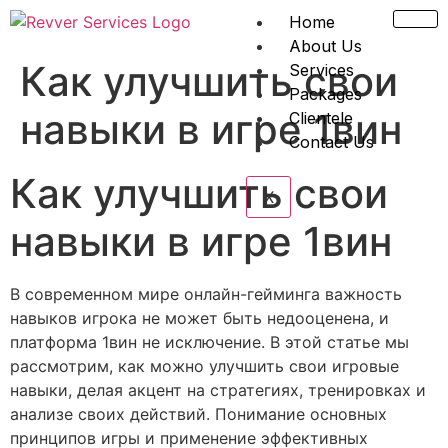
Home
About Us
Как улучшить свои
Services
Packages
навыки в игре 1вин
Clientele
Contact Us
Как улучшить свои
X
навыки в игре 1вин
В современном мире онлайн-гейминга важность
навыков игрока не может быть недооценена, и
платформа 1вин не исключение. В этой статье мы
рассмотрим, как можно улучшить свои игровые
навыки, делая акцент на стратегиях, тренировках и
анализе своих действий. Понимание основных
принципов игры и применение эффективных