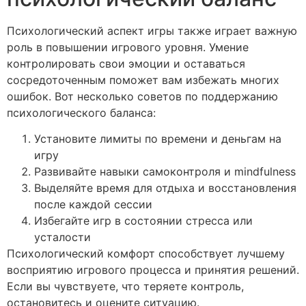
Психологический аспект игры также играет важную
роль в повышении игрового уровня. Умение
контролировать свои эмоции и оставаться
сосредоточенным поможет вам избежать многих
ошибок. Вот несколько советов по поддержанию
психологического баланса:
Установите лимиты по времени и деньгам на
игру
Развивайте навыки самоконтроля и mindfulness
Выделяйте время для отдыха и восстановления
после каждой сессии
Избегайте игр в состоянии стресса или
усталости
Психологический комфорт способствует лучшему
восприятию игрового процесса и принятия решений.
Если вы чувствуете, что теряете контроль,
остановитесь и оцените ситуацию.