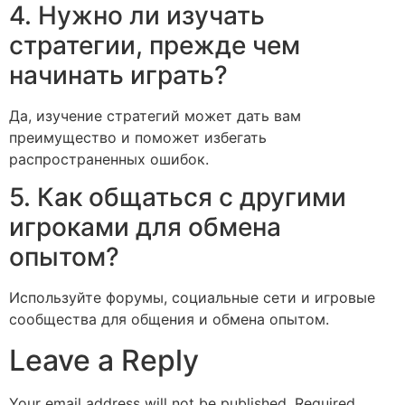
4. Нужно ли изучать
стратегии, прежде чем
начинать играть?
Да, изучение стратегий может дать вам
преимущество и поможет избегать
распространенных ошибок.
5. Как общаться с другими
игроками для обмена
опытом?
Используйте форумы, социальные сети и игровые
сообщества для общения и обмена опытом.
Leave a Reply
Your email address will not be published.
Required