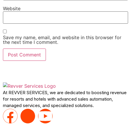
Website
Save my name, email, and website in this browser for
the next time I comment.
At REVVER SERVICES, we are dedicated to boosting revenue
for resorts and hotels with advanced sales automation,
managed services, and specialized solutions.