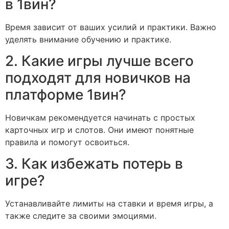
в 1вин?
Время зависит от ваших усилий и практики. Важно
уделять внимание обучению и практике.
2. Какие игры лучше всего
подходят для новичков на
платформе 1вин?
Новичкам рекомендуется начинать с простых
карточных игр и слотов. Они имеют понятные
правила и помогут освоиться.
3. Как избежать потерь в
игре?
Устанавливайте лимиты на ставки и время игры, а
также следите за своими эмоциями.