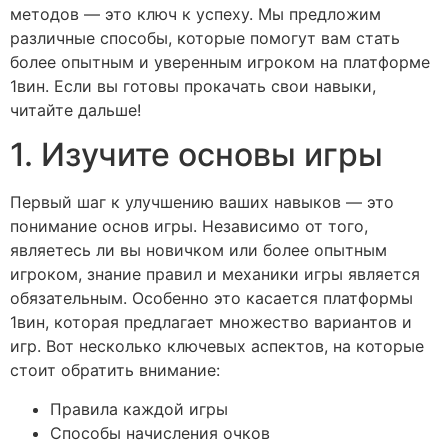
методов — это ключ к успеху. Мы предложим
различные способы, которые помогут вам стать
более опытным и уверенным игроком на платформе
1вин. Если вы готовы прокачать свои навыки,
читайте дальше!
1. Изучите основы игры
Первый шаг к улучшению ваших навыков — это
понимание основ игры. Независимо от того,
являетесь ли вы новичком или более опытным
игроком, знание правил и механики игры является
обязательным. Особенно это касается платформы
1вин, которая предлагает множество вариантов и
игр. Вот несколько ключевых аспектов, на которые
стоит обратить внимание:
Правила каждой игры
Способы начисления очков