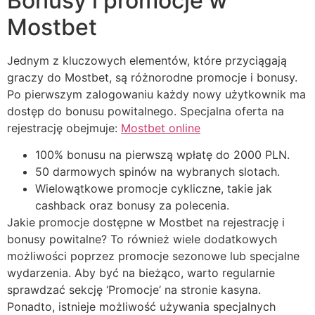
Bonusy i promocje w
Mostbet
Jednym z kluczowych elementów, które przyciągają
graczy do Mostbet, są różnorodne promocje i bonusy.
Po pierwszym zalogowaniu każdy nowy użytkownik ma
dostęp do bonusu powitalnego. Specjalna oferta na
rejestrację obejmuje:
Mostbet online
100% bonusu na pierwszą wpłatę do 2000 PLN.
50 darmowych spinów na wybranych slotach.
Wielowątkowe promocje cykliczne, takie jak
cashback oraz bonusy za polecenia.
Jakie promocje dostępne w Mostbet na rejestrację i
bonusy powitalne? To również wiele dodatkowych
możliwości poprzez promocje sezonowe lub specjalne
wydarzenia. Aby być na bieżąco, warto regularnie
sprawdzać sekcję ‘Promocje’ na stronie kasyna.
Ponadto, istnieje możliwość używania specjalnych