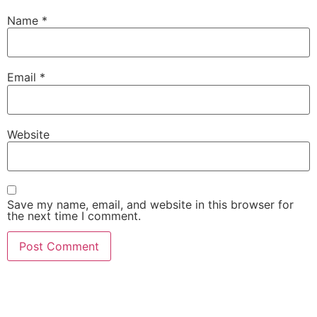
Name
*
Email
*
Website
Save my name, email, and website in this browser for
the next time I comment.