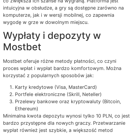
co zwiększa ich szanse na wygraną. Platforma jest
intuicyjna w obsłudze, a gry są dostępne zarówno na
komputerze, jak i w wersji mobilnej, co zapewnia
wygodę w grze w dowolnym miejscu.
Wypłaty i depozyty w
Mostbet
Mostbet oferuje różne metody płatności, co czyni
proces wpłat i wypłat bardzo komfortowym. Można
korzystać z popularnych sposobów jak:
Karty kredytowe (Visa, MasterCard)
Portfele elektroniczne (Skrill, Neteller)
Przelewy bankowe oraz kryptowaluty (Bitcoin,
Ethereum)
Minimalna kwota depozytu wynosi tylko 10 PLN, co jest
bardzo przystępne dla nowych graczy. Przetwarzanie
wypłat również jest szybkie, a większość metod