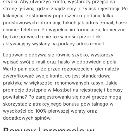
szybki. Aby utworzyć konto, wystarczy przejść na
stronę główną, gdzie znajdziemy przycisk rejestracji. Po
kliknięciu, zostaniemy poproszeni o podanie kilku
podstawowych informacji, takich jak adres e-mail, hasło
i numer telefonu. Po wypełnieniu formularza, konieczne
będzie potwierdzenie tożsamości przez link
aktywacyjny wysłany na podany adres e-mail.
Logowanie odbywa się równie szybko, wystarczy
wpisać swój e-mail oraz hasło w odpowiednie pola.
Warto pamiętać, że przed rozpoczęciem gier należy
zweryfikować swoje konto, co jest standardową
praktyką w większości renomowanych kasyn. Jakie
promocje dostępne w Mostbet na rejestrację i bonusy
powitalne? Po zarejestrowaniu się nowi gracze mogą
skorzystać z atrakcyjnego bonusu powitalnego w
wysokości do 100% pierwszej wpłaty oraz
dodatkowych spinów.