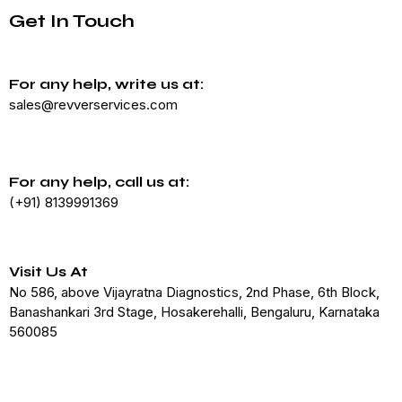
Get In Touch
For any help, write us at:
sales@revverservices.com
For any help, call us at:
(+91) 8139991369
Visit Us At
No 586, above Vijayratna Diagnostics, 2nd Phase, 6th Block,
Banashankari 3rd Stage, Hosakerehalli, Bengaluru, Karnataka
560085