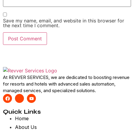
Save my name, email, and website in this browser for
the next time I comment.
At REVVER SERVICES, we are dedicated to boosting revenue
for resorts and hotels with advanced sales automation,
managed services, and specialized solutions.
Quick Links
Home
About Us