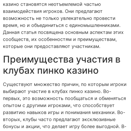
казино становятся неотъемлемой частью
взаимодействия игроков. Они предлагают
возможность не только увлекательно провести
время, но и объединиться с единомышленниками.
Данная статья посвящена основным аспектам этих
сообществ, их особенностям и преимуществам,
которые они предоставляют участникам.
Преимущества участия в
клубах пинко казино
Существуют множество причин, по которым игроки
выбирают участие в клубах пинко казино. Во-
первых, это возможность пообщаться и обменяться
опытом с другими игроками, что способствует
развитию навыков игры и понимания механики. Во-
вторых, клубы часто предлагают эксклюзивные
бонусы и акции, что делает игру более выгодной. В-