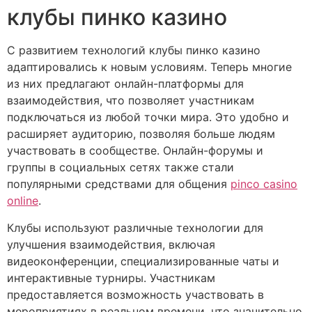
клубы пинко казино
С развитием технологий клубы пинко казино
адаптировались к новым условиям. Теперь многие
из них предлагают онлайн-платформы для
взаимодействия, что позволяет участникам
подключаться из любой точки мира. Это удобно и
расширяет аудиторию, позволяя больше людям
участвовать в сообществе. Онлайн-форумы и
группы в социальных сетях также стали
популярными средствами для общения
pinco casino
online
.
Клубы используют различные технологии для
улучшения взаимодействия, включая
видеоконференции, специализированные чаты и
интерактивные турниры. Участникам
предоставляется возможность участвовать в
мероприятиях в реальном времени, что значительно