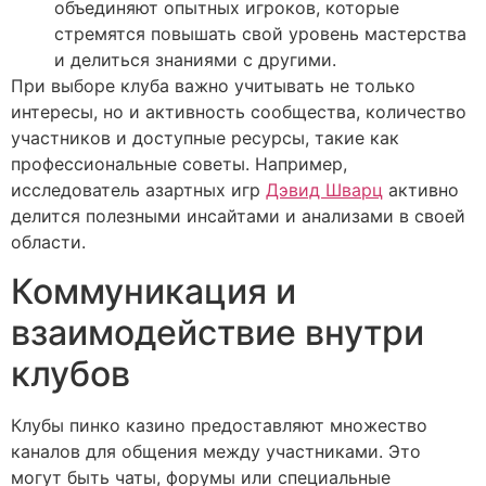
объединяют опытных игроков, которые
стремятся повышать свой уровень мастерства
и делиться знаниями с другими.
При выборе клуба важно учитывать не только
интересы, но и активность сообщества, количество
участников и доступные ресурсы, такие как
профессиональные советы. Например,
исследователь азартных игр
Дэвид Шварц
активно
делится полезными инсайтами и анализами в своей
области.
Коммуникация и
взаимодействие внутри
клубов
Клубы пинко казино предоставляют множество
каналов для общения между участниками. Это
могут быть чаты, форумы или специальные