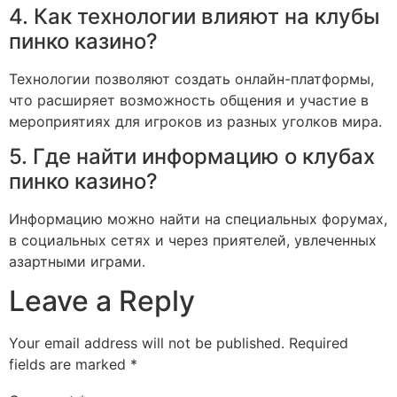
4. Как технологии влияют на клубы
пинко казино?
Технологии позволяют создать онлайн-платформы,
что расширяет возможность общения и участие в
мероприятиях для игроков из разных уголков мира.
5. Где найти информацию о клубах
пинко казино?
Информацию можно найти на специальных форумах,
в социальных сетях и через приятелей, увлеченных
азартными играми.
Leave a Reply
Your email address will not be published.
Required
fields are marked
*