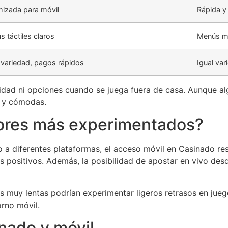
mizada para móvil
Rápida y
 táctiles claros
Menús m
 variedad, pagos rápidos
Igual va
idad ni opciones cuando se juega fuera de casa. Aunque alg
s y cómodas.
dores más experimentados?
a diferentes plataformas, el acceso móvil en Casinado resul
 positivos. Además, la posibilidad de apostar en vivo des
 muy lentas podrían experimentar ligeros retrasos en jueg
orno móvil.
nado y móvil