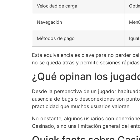
Velocidad de carga
Opti
Navegación
Menús
Métodos de pago
Igual
Esta equivalencia es clave para no perder cal
no se queda atrás y permite sesiones rápida
¿Qué opinan los juga
Desde la perspectiva de un jugador habituado 
ausencia de bugs o desconexiones son puntos
practicidad que muchos usuarios valoran.
No obstante, algunos usuarios con conexiones
Casinado, sino una limitación general del ent
Quick facts sobre Casi