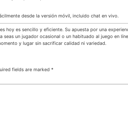
ácilmente desde la versión móvil, incluido chat en vivo.
 hoy es sencillo y eficiente. Su apuesta por una experienc
a seas un jugador ocasional o un habituado al juego en líne
omento y lugar sin sacrificar calidad ni variedad.
uired fields are marked
*