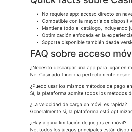
No requiere app: acceso directo en nav
Compatible con la mayoría de dispositi
Mantiene todo el catálogo, incluyendo j
Optimización enfocada en la experiencia
Soporte disponible también desde versió
FAQ sobre acceso móvi
¿Necesito descargar una app para jugar en m
No. Casinado funciona perfectamente desde e
¿Puedo usar los mismos métodos de pago en
Sí, la plataforma admite todos los métodos de
¿La velocidad de carga en móvil es rápida?
Generalmente sí, la plataforma está optimiza
¿Hay alguna limitación de juegos en móvil?
No, todos los juegos principales están dispo