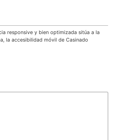
ia responsive y bien optimizada sitúa a la
a, la accesibilidad móvil de Casinado