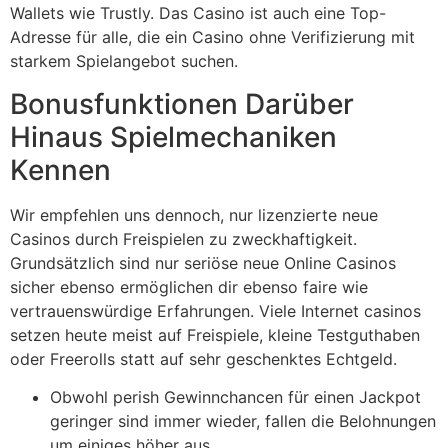
Wallets wie Trustly. Das Casino ist auch eine Top-
Adresse für alle, die ein Casino ohne Verifizierung mit
starkem Spielangebot suchen.
Bonusfunktionen Darüber
Hinaus Spielmechaniken
Kennen
Wir empfehlen uns dennoch, nur lizenzierte neue
Casinos durch Freispielen zu zweckhaftigkeit.
Grundsätzlich sind nur seriöse neue Online Casinos
sicher ebenso ermöglichen dir ebenso faire wie
vertrauenswürdige Erfahrungen. Viele Internet casinos
setzen heute meist auf Freispiele, kleine Testguthaben
oder Freerolls statt auf sehr geschenktes Echtgeld.
Obwohl perish Gewinnchancen für einen Jackpot
geringer sind immer wieder, fallen die Belohnungen
um einiges höher aus.