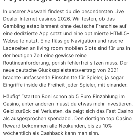
In unserer Auswahl findest du die besondersten Live
Dealer Internet casinos 2026. Wir testen, ob das
Gambling establishment ohne deutsche Franchise auf
eine dedizierte App setzt und eine optimierte HTML5-
Webseite nutzt. Eine flüssige Navigation und rasche
Ladezeiten an living room mobilen Slots sind für uns in
der heutigen Zeit eine gewisse reine
Routineanforderung, perish fehlerfrei sitzen muss. Der
neue deutsche Glücksspielstaatsvertrag von 2021
brachte umfassende Einschnitte für Spieler, ja sogar
Eingriffe inside die Freiheit jeder Spieler, mit einander.
Häufig” “starten Boni schon ab 5 Euro Einzahlung im
Casino, unter anderen musst du etwas mehr investieren.
Geld zurück bei Verlusten, da zeigt sich das Fast Casino
als ausgesprochen spendabel. Den dortigen top Casino
Reward bekommen alle Neukunden, bis zu 10%
wöchentlich als Cashback kann man sinn.