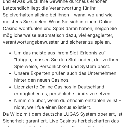
und etwas Glück Ihre Gewinne durchaus erhöhen.
Letztendlich liegt die Verantwortung für Ihr
Spielverhalten alleine bei Ihnen – wann, wo und wie
meistens Sie spielen. Wenn Sie sich in einem Online
Casino wohlfühlen und Spaß daran haben, neigen Sie
möglicherweise automatisch dazu, viel engagierter,
verantwortungsbewusster und sicherer zu spielen.
Um das meiste aus Ihrem Slot-Erlebnis zu”
“tätigen, müssen Sie den Slot finden, der zu Ihrer
Spielweise, Persönlichkeit und System passt.
Unsere Experten prüfen auch das Unternehmen
hinter den neuen Casinos.
Lizenzierte Online Casinos in Deutschland
ermöglichen es, persönliche Limits zu setzen.
Nimm sie über, wenn du ohnehin einzahlen willst –
nicht, weil fue einen Bonus existiert.
Da Wildz mit dem deutsche LUGAS System operiert, ist
Sicherheit garantiert. Live Casinos herbeischaffen das