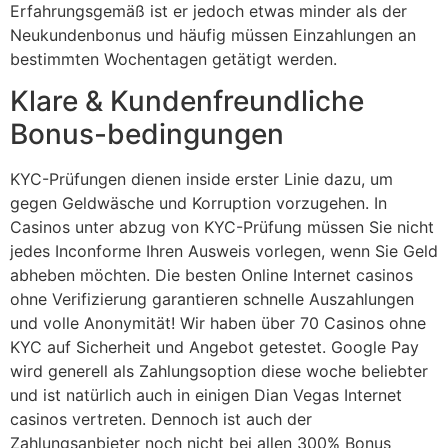
Erfahrungsgemäß ist er jedoch etwas minder als der
Neukundenbonus und häufig müssen Einzahlungen an
bestimmten Wochentagen getätigt werden.
Klare & Kundenfreundliche
Bonus-bedingungen
KYC-Prüfungen dienen inside erster Linie dazu, um
gegen Geldwäsche und Korruption vorzugehen. In
Casinos unter abzug von KYC-Prüfung müssen Sie nicht
jedes Inconforme Ihren Ausweis vorlegen, wenn Sie Geld
abheben möchten. Die besten Online Internet casinos
ohne Verifizierung garantieren schnelle Auszahlungen
und volle Anonymität! Wir haben über 70 Casinos ohne
KYC auf Sicherheit und Angebot getestet. Google Pay
wird generell als Zahlungsoption diese woche beliebter
und ist natürlich auch in einigen Dian Vegas Internet
casinos vertreten. Dennoch ist auch der
Zahlungsanbieter noch nicht bei allen 300% Bonus