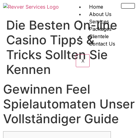
Home
About Us
Die Besten On-line
Services
Packages
Casino Tipps &
Clientele
Contact Us
Tricks Sollten Sie
X
Kennen
Gewinnen Feel
Spielautomaten Unser
Vollständiger Guide