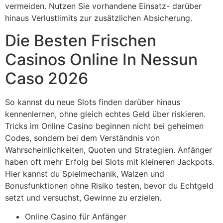
vermeiden. Nutzen Sie vorhandene Einsatz- darüber
hinaus Verlustlimits zur zusätzlichen Absicherung.
Die Besten Frischen
Casinos Online In Nessun
Caso 2026
So kannst du neue Slots finden darüber hinaus
kennenlernen, ohne gleich echtes Geld über riskieren.
Tricks im Online Casino beginnen nicht bei geheimen
Codes, sondern bei dem Verständnis von
Wahrscheinlichkeiten, Quoten und Strategien. Anfänger
haben oft mehr Erfolg bei Slots mit kleineren Jackpots.
Hier kannst du Spielmechanik, Walzen und
Bonusfunktionen ohne Risiko testen, bevor du Echtgeld
setzt und versuchst, Gewinne zu erzielen.
Online Casino für Anfänger