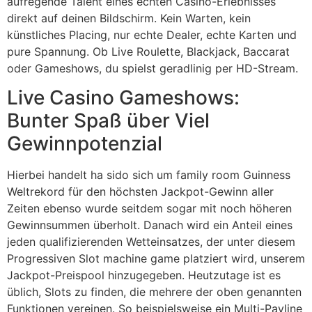
aufregende Talent eines echten Casino-Erlebnisses
direkt auf deinen Bildschirm. Kein Warten, kein
künstliches Placing, nur echte Dealer, echte Karten und
pure Spannung. Ob Live Roulette, Blackjack, Baccarat
oder Gameshows, du spielst geradlinig per HD-Stream.
Live Casino Gameshows:
Bunter Spaß über Viel
Gewinnpotenzial
Hierbei handelt ha sido sich um family room Guinness
Weltrekord für den höchsten Jackpot-Gewinn aller
Zeiten ebenso wurde seitdem sogar mit noch höheren
Gewinnsummen überholt. Danach wird ein Anteil eines
jeden qualifizierenden Wetteinsatzes, der unter diesem
Progressiven Slot machine game platziert wird, unserem
Jackpot-Preispool hinzugegeben. Heutzutage ist es
üblich, Slots zu finden, die mehrere der oben genannten
Funktionen vereinen. So beispielsweise ein Multi-Payline