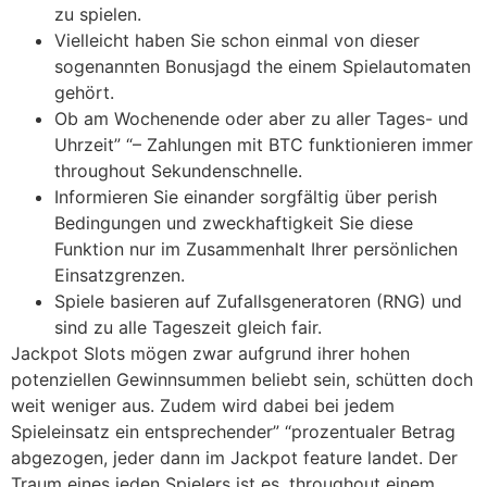
zu spielen.
Vielleicht haben Sie schon einmal von dieser
sogenannten Bonusjagd the einem Spielautomaten
gehört.
Ob am Wochenende oder aber zu aller Tages- und
Uhrzeit” “– Zahlungen mit BTC funktionieren immer
throughout Sekundenschnelle.
Informieren Sie einander sorgfältig über perish
Bedingungen und zweckhaftigkeit Sie diese
Funktion nur im Zusammenhalt Ihrer persönlichen
Einsatzgrenzen.
Spiele basieren auf Zufallsgeneratoren (RNG) und
sind zu alle Tageszeit gleich fair.
Jackpot Slots mögen zwar aufgrund ihrer hohen
potenziellen Gewinnsummen beliebt sein, schütten doch
weit weniger aus. Zudem wird dabei bei jedem
Spieleinsatz ein entsprechender” “prozentualer Betrag
abgezogen, jeder dann im Jackpot feature landet. Der
Traum eines jeden Spielers ist es, throughout einem