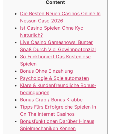
Content
Die Besten Neuen Casinos Online In
Nessun Caso 2026
Ist Casino Spielen Ohne Kyc
Natürlich?
Live Casino Gameshows: Bunter
Spaß Durch Viel Gewinnpotenzial
So Funktioniert Das Kostenlose
Spielen
Bonus Ohne Einzahlung
Psychologie & Spielautomaten
Klare & Kundenfreundliche Bonus-
bedingungen
Bonus Crab / Bonus Krabbe
Tipps Fürs Erfolgreiche Spielen In
On The Internet Casinos
Bonusfunktionen Darüber Hinaus
Spielmechaniken Kennen