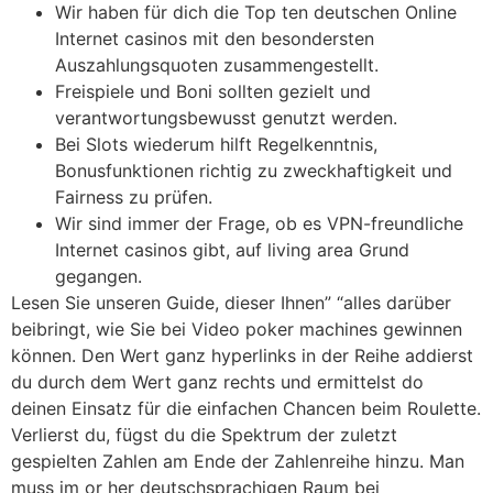
Wir haben für dich die Top ten deutschen Online
Internet casinos mit den besondersten
Auszahlungsquoten zusammengestellt.
Freispiele und Boni sollten gezielt und
verantwortungsbewusst genutzt werden.
Bei Slots wiederum hilft Regelkenntnis,
Bonusfunktionen richtig zu zweckhaftigkeit und
Fairness zu prüfen.
Wir sind immer der Frage, ob es VPN-freundliche
Internet casinos gibt, auf living area Grund
gegangen.
Lesen Sie unseren Guide, dieser Ihnen” “alles darüber
beibringt, wie Sie bei Video poker machines gewinnen
können. Den Wert ganz hyperlinks in der Reihe addierst
du durch dem Wert ganz rechts und ermittelst do
deinen Einsatz für die einfachen Chancen beim Roulette.
Verlierst du, fügst du die Spektrum der zuletzt
gespielten Zahlen am Ende der Zahlenreihe hinzu. Man
muss im or her deutschsprachigen Raum bei