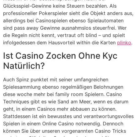
Glücksspiel-Gewinne keine Steuern bezahlen. Als
professioneller Pokerspieler sieht die Objekt anders aus,
allerdings bei Casinospielen ebenso Spielautomaten
sind pass away Gewinne ausnahmslos steuerfrei. Wer
die Regeln nicht kennt, vertraut oft blind – und spielt
infolgedessen dem Hausvorteil within die Karten
plinko
.
Ist Casino Zocken Ohne Kyc
Natürlich?
Auch Spinz punktet mit seiner umfangreichen
Spielesammlung ebenso regelmäßigen Belohnungen
diese woche mehr bei family room Spielern. Casino
Techniques gibt es wie Sand am Meer, wenn es darum
geht, in einem Casinos mehr abbauen zu können.
Stattdessen ist ein bewusstes und verantwortungsvolles
Spielen in einem Online Casino notwendig. Dennoch
können Sie über unseren vorgenannten Casino Tricks