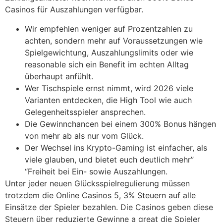
Casinos für Auszahlungen verfügbar.
Wir empfehlen weniger auf Prozentzahlen zu
achten, sondern mehr auf Voraussetzungen wie
Spielgewichtung, Auszahlungslimits oder wie
reasonable sich ein Benefit im echten Alltag
überhaupt anfühlt.
Wer Tischspiele ernst nimmt, wird 2026 viele
Varianten entdecken, die High Tool wie auch
Gelegenheitsspieler ansprechen.
Die Gewinnchancen bei einem 300% Bonus hängen
von mehr ab als nur vom Glück.
Der Wechsel ins Krypto-Gaming ist einfacher, als
viele glauben, und bietet euch deutlich mehr”
“Freiheit bei Ein- sowie Auszahlungen.
Unter jeder neuen Glücksspielregulierung müssen
trotzdem die Online Casinos 5, 3% Steuern auf alle
Einsätze der Spieler bezahlen. Die Casinos geben diese
Steuern über reduzierte Gewinne a great die Spieler