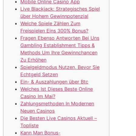
Mobile Online Casino App
Live Blackjack: Strategisches Spiel
über Hohem Gewinnpotenzial
Welche Spiele Zählen Zum
Freispielen Eins 300% Bonus?
Fragen Ebenso Antworten Bei Uns
Gambling Establishment Tipps &
Methods Um Ihre Gewinnchancen
Zu Erhöhen
Spielgeldmodus Nutzen, Bevor Sie
Echtgeld Setzen
Ein- & Auszahlungen über Btc
Welches Ist Dieses Beste Online
Casino Im Mai?
Zahlungsmethoden In Modernen
Neuen Casinos
Die Besten Live Casinos Aktuell –
Topliste
Kann Man Bonus-