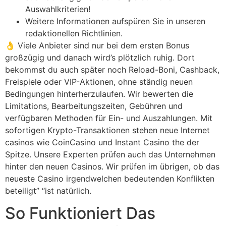
Auswahlkriterien!
Weitere Informationen aufspüren Sie in unseren
redaktionellen Richtlinien.
👌 Viele Anbieter sind nur bei dem ersten Bonus
großzügig und danach wird’s plötzlich ruhig. Dort
bekommst du auch später noch Reload-Boni, Cashback,
Freispiele oder VIP-Aktionen, ohne ständig neuen
Bedingungen hinterherzulaufen. Wir bewerten die
Limitations, Bearbeitungszeiten, Gebühren und
verfügbaren Methoden für Ein- und Auszahlungen. Mit
sofortigen Krypto-Transaktionen stehen neue Internet
casinos wie CoinCasino und Instant Casino the der
Spitze. Unsere Experten prüfen auch das Unternehmen
hinter den neuen Casinos. Wir prüfen im übrigen, ob das
neueste Casino irgendwelchen bedeutenden Konflikten
beteiligt” “ist natürlich.
So Funktioniert Das