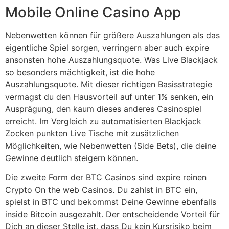
Mobile Online Casino App
Nebenwetten können für größere Auszahlungen als das
eigentliche Spiel sorgen, verringern aber auch expire
ansonsten hohe Auszahlungsquote. Was Live Blackjack
so besonders mächtigkeit, ist die hohe
Auszahlungsquote. Mit dieser richtigen Basisstrategie
vermagst du den Hausvorteil auf unter 1% senken, ein
Ausprägung, den kaum dieses anderes Casinospiel
erreicht. Im Vergleich zu automatisierten Blackjack
Zocken punkten Live Tische mit zusätzlichen
Möglichkeiten, wie Nebenwetten (Side Bets), die deine
Gewinne deutlich steigern können.
Die zweite Form der BTC Casinos sind expire reinen
Crypto On the web Casinos. Du zahlst in BTC ein,
spielst in BTC und bekommst Deine Gewinne ebenfalls
inside Bitcoin ausgezahlt. Der entscheidende Vorteil für
Dich an dieser Stelle ist, dass Du kein Kursrisiko beim