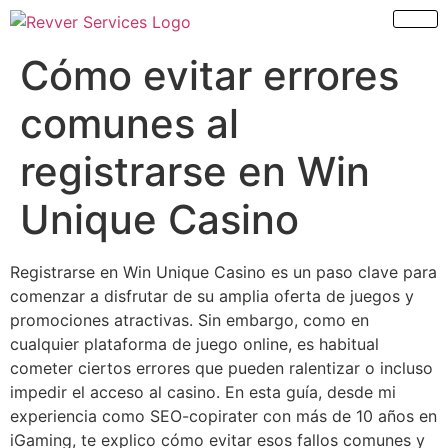
Cómo evitar errores
comunes al
registrarse en Win
Unique Casino
Registrarse en Win Unique Casino es un paso clave para
comenzar a disfrutar de su amplia oferta de juegos y
promociones atractivas. Sin embargo, como en
cualquier plataforma de juego online, es habitual
cometer ciertos errores que pueden ralentizar o incluso
impedir el acceso al casino. En esta guía, desde mi
experiencia como SEO-copirater con más de 10 años en
iGaming, te explico cómo evitar esos fallos comunes y