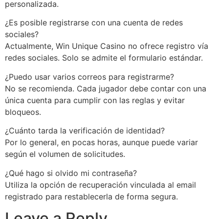
personalizada.
¿Es posible registrarse con una cuenta de redes
sociales?
Actualmente, Win Unique Casino no ofrece registro vía
redes sociales. Solo se admite el formulario estándar.
¿Puedo usar varios correos para registrarme?
No se recomienda. Cada jugador debe contar con una
única cuenta para cumplir con las reglas y evitar
bloqueos.
¿Cuánto tarda la verificación de identidad?
Por lo general, en pocas horas, aunque puede variar
según el volumen de solicitudes.
¿Qué hago si olvido mi contraseña?
Utiliza la opción de recuperación vinculada al email
registrado para restablecerla de forma segura.
Leave a Reply