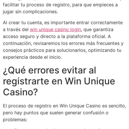
facilitar tu proceso de registro, para que empieces a
jugar sin complicaciones.
Al crear tu cuenta, es importante entrar correctamente
a través del
win unique casino login
, que garantiza
acceso seguro y directo a la plataforma oficial. A
continuación, revisaremos los errores más frecuentes y
consejos prácticos para solucionarlos, optimizando tu
experiencia desde el inicio.
¿Qué errores evitar al
registrarte en Win Unique
Casino?
El proceso de registro en Win Unique Casino es sencillo,
pero hay puntos que suelen generar confusión o
problemas: