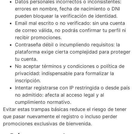
Datos personales incorrectos o inconsistentes:
errores en nombre, fecha de nacimiento o DNI
pueden bloquear la verificación de identidad.
Email mal escrito o no verificado: sin una cuenta
de correo válida, no podrás confirmar tu perfil ni
recibir promociones.
Contraseña débil o incumpliendo requisitos: la
plataforma exige cierta complejidad para proteger
tu cuenta.
No aceptar términos y condiciones o política de
privacidad: indispensable para formalizar la
inscripción.
Intentar registrarse con IP restringida o desde país
no admitido: afecta al acceso legal y al
cumplimiento normativo.
Evitar estas trampas básicas reduce el riesgo de tener
que pasar nuevamente el registro o incluso perder
promociones exclusivas de bienvenida.