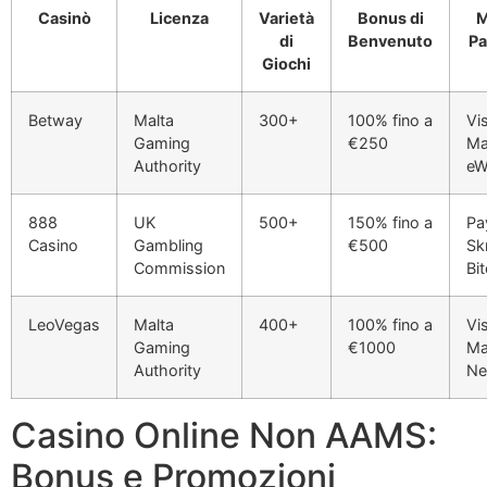
Casinò
Licenza
Varietà
Bonus di
M
di
Benvenuto
P
Giochi
Betway
Malta
300+
100% fino a
Vi
Gaming
€250
Ma
Authority
eW
888
UK
500+
150% fino a
Pa
Casino
Gambling
€500
Skr
Commission
Bi
LeoVegas
Malta
400+
100% fino a
Vi
Gaming
€1000
Ma
Authority
Ne
Casino Online Non AAMS:
Bonus e Promozioni