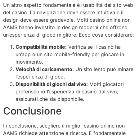
Un altro aspetto fondamentale è l’usabilità del sito web
del casinò. La navigazione deve essere intuitiva e il
design deve essere gradevole. Molti casinò online non
AAMS hanno investito in design moderni che offrono
un’esperienza di gioco migliore. Ecco cosa considerare:
Compatibilità mobile:
Verifica se il casinò ha
un’app o un sito mobile-friendly per giocare in
movimento.
Velocità di caricamento:
Un sito lento può minare
l’esperienza di gioco.
Disponibilità di giochi dal vivo:
Molti giocatori
preferiscono l’esperienza di casinò dal vivo;
assicurati che sia disponibile.
Conclusione
In conclusione, scegliere il miglior casinò online non
AAMS richiede attenzione e ricerca. È fondamentale