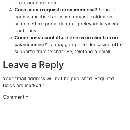
protezione dei dati.
Cosa sono i requisiti di scommessa?
Sono le
condizioni che stabiliscono quanti soldi devi
scommettere prima di poter prelevare le vincite
dai bonus.
Come posso contattare il servizio clienti di un
casinò online?
La maggior parte dei casinò offre
supporto tramite chat live, telefono o email.
Leave a Reply
Your email address will not be published.
Required
fields are marked
*
Comment
*