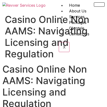
Home
About Us
Casino Online Non
Services
Packages
AAMS: Navigating
Clientele
Contact Us
Licensing and
X
Regulation
Casino Online Non
AAMS: Navigating
Licensing and
Regulation