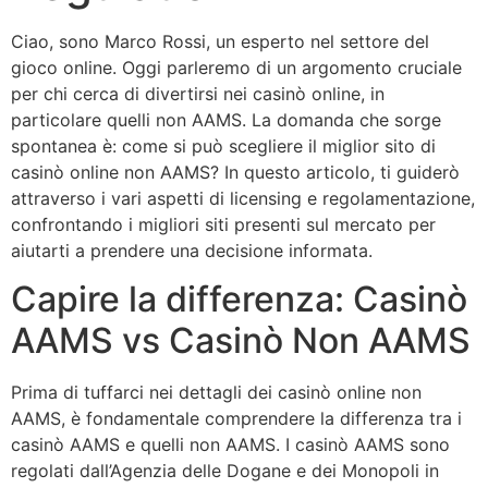
Ciao, sono Marco Rossi, un esperto nel settore del
gioco online. Oggi parleremo di un argomento cruciale
per chi cerca di divertirsi nei casinò online, in
particolare quelli non AAMS. La domanda che sorge
spontanea è: come si può scegliere il miglior sito di
casinò online non AAMS? In questo articolo, ti guiderò
attraverso i vari aspetti di licensing e regolamentazione,
confrontando i migliori siti presenti sul mercato per
aiutarti a prendere una decisione informata.
Capire la differenza: Casinò
AAMS vs Casinò Non AAMS
Prima di tuffarci nei dettagli dei casinò online non
AAMS, è fondamentale comprendere la differenza tra i
casinò AAMS e quelli non AAMS. I casinò AAMS sono
regolati dall’Agenzia delle Dogane e dei Monopoli in