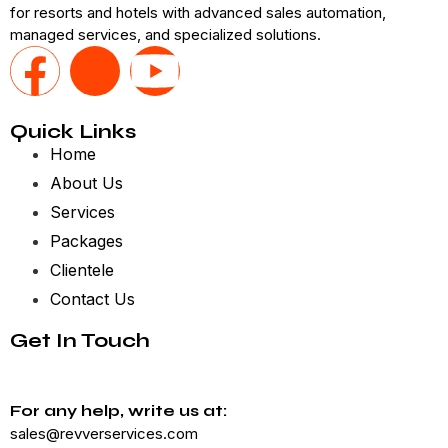
for resorts and hotels with advanced sales automation,
managed services, and specialized solutions.
Quick Links
Home
About Us
Services
Packages
Clientele
Contact Us
Get In Touch
For any help, write us at:
sales@revverservices.com