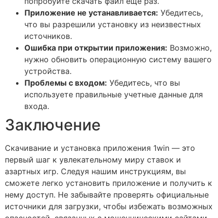
попробуйте скачать файл еще раз.
Приложение не устанавливается:
Убедитесь,
что вы разрешили установку из неизвестных
источников.
Ошибка при открытии приложения:
Возможно,
нужно обновить операционную систему вашего
устройства.
Проблемы с входом:
Убедитесь, что вы
используете правильные учетные данные для
входа.
Заключение
Скачивание и установка приложения 1win — это
первый шаг к увлекательному миру ставок и
азартных игр. Следуя нашим инструкциям, вы
сможете легко установить приложение и получить к
нему доступ. Не забывайте проверять официальные
источники для загрузки, чтобы избежать возможных