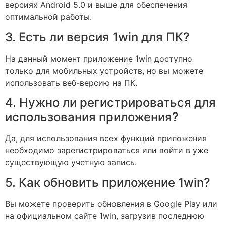
версиях Android 5.0 и выше для обеспечения
оптимальной работы.
3. Есть ли версия 1win для ПК?
На данный момент приложение 1win доступно
только для мобильных устройств, но вы можете
использовать веб-версию на ПК.
4. Нужно ли регистрироваться для
использования приложения?
Да, для использования всех функций приложения
необходимо зарегистрироваться или войти в уже
существующую учетную запись.
5. Как обновить приложение 1win?
Вы можете проверить обновления в Google Play или
на официальном сайте 1win, загрузив последнюю