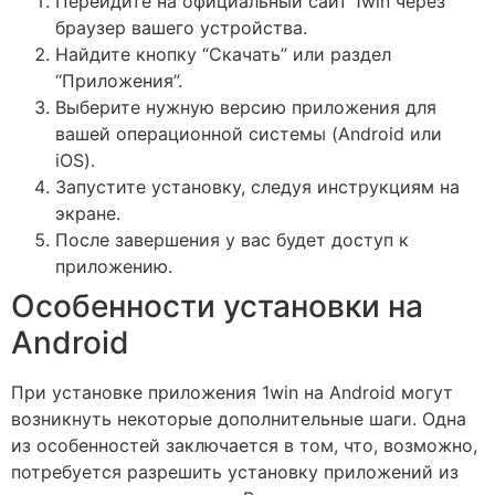
Перейдите на официальный сайт 1win через
браузер вашего устройства.
Найдите кнопку “Скачать” или раздел
“Приложения”.
Выберите нужную версию приложения для
вашей операционной системы (Android или
iOS).
Запустите установку, следуя инструкциям на
экране.
После завершения у вас будет доступ к
приложению.
Особенности установки на
Android
При установке приложения 1win на Android могут
возникнуть некоторые дополнительные шаги. Одна
из особенностей заключается в том, что, возможно,
потребуется разрешить установку приложений из