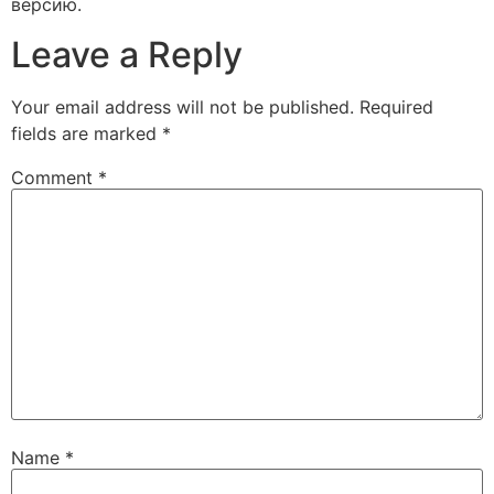
версию.
Leave a Reply
Your email address will not be published.
Required
fields are marked
*
Comment
*
Name
*