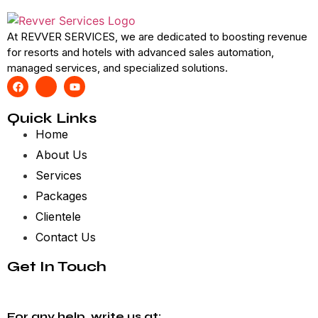
At REVVER SERVICES, we are dedicated to boosting revenue
for resorts and hotels with advanced sales automation,
managed services, and specialized solutions.
Quick Links
Home
About Us
Services
Packages
Clientele
Contact Us
Get In Touch
For any help, write us at: