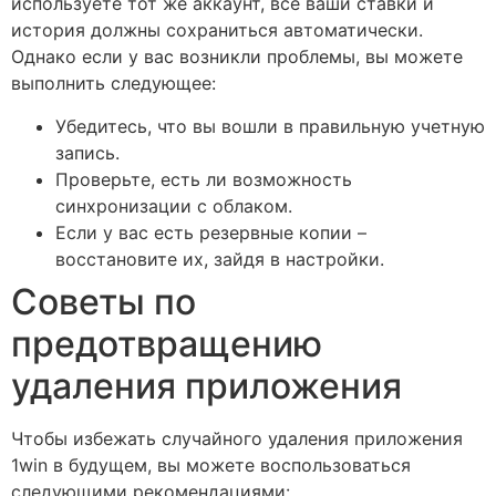
используете тот же аккаунт, все ваши ставки и
история должны сохраниться автоматически.
Однако если у вас возникли проблемы, вы можете
выполнить следующее:
Убедитесь, что вы вошли в правильную учетную
запись.
Проверьте, есть ли возможность
синхронизации с облаком.
Если у вас есть резервные копии –
восстановите их, зайдя в настройки.
Советы по
предотвращению
удаления приложения
Чтобы избежать случайного удаления приложения
1win в будущем, вы можете воспользоваться
следующими рекомендациями: