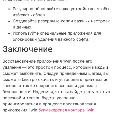
Регулярно обновляйте ваше устройство, чтобы
избежать сбоев.
Создавайте резервные копии важных настроек
и данных.
Используйте специальные приложения для
блокировки удаления важного софта.
Заключение
Восстановление приложения 1win после его
удаления — это простой процесс, который каждый
сможет выполнить. Следуя приведённым шагам, вы
сможете быстро скачать и установить приложение
заново, а также сохранить все ваши данные в
безопасности. Надеемся, что вы найдете эту статью
полезной и теперь будете уверенно
ориентироваться в процессе восстановления
приложения 1win
букмекерская контора 1win
.