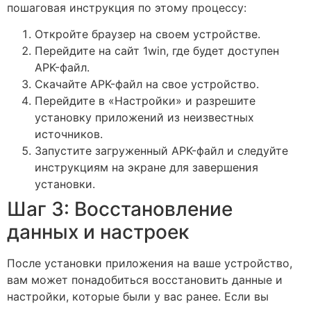
пошаговая инструкция по этому процессу:
Откройте браузер на своем устройстве.
Перейдите на сайт 1win, где будет доступен
APK-файл.
Скачайте APK-файл на свое устройство.
Перейдите в «Настройки» и разрешите
установку приложений из неизвестных
источников.
Запустите загруженный APK-файл и следуйте
инструкциям на экране для завершения
установки.
Шаг 3: Восстановление
данных и настроек
После установки приложения на ваше устройство,
вам может понадобиться восстановить данные и
настройки, которые были у вас ранее. Если вы