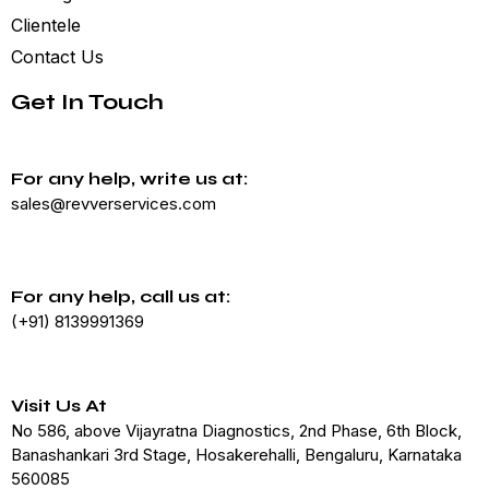
Clientele
Contact Us
Get In Touch
For any help, write us at:
sales@revverservices.com
For any help, call us at:
(+91) 8139991369
Visit Us At
No 586, above Vijayratna Diagnostics, 2nd Phase, 6th Block,
Banashankari 3rd Stage, Hosakerehalli, Bengaluru, Karnataka
560085