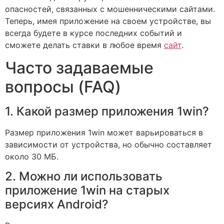
опасностей, связанных с мошенническими сайтами.
Теперь, имея приложение на своем устройстве, вы
всегда будете в курсе последних событий и
сможете делать ставки в любое время
сайт
.
Часто задаваемые
вопросы (FAQ)
1. Какой размер приложения 1win?
Размер приложения 1win может варьироваться в
зависимости от устройства, но обычно составляет
около 30 МБ.
2. Можно ли использовать
приложение 1win на старых
версиях Android?