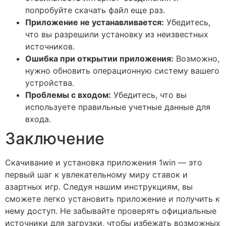
попробуйте скачать файл еще раз.
Приложение не устанавливается:
Убедитесь,
что вы разрешили установку из неизвестных
источников.
Ошибка при открытии приложения:
Возможно,
нужно обновить операционную систему вашего
устройства.
Проблемы с входом:
Убедитесь, что вы
используете правильные учетные данные для
входа.
Заключение
Скачивание и установка приложения 1win — это
первый шаг к увлекательному миру ставок и
азартных игр. Следуя нашим инструкциям, вы
сможете легко установить приложение и получить к
нему доступ. Не забывайте проверять официальные
источники для загрузки, чтобы избежать возможных